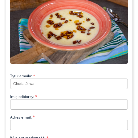
*
Tytuł emaila:
*
Imię odbiorcy:
*
Adres email:
*
Wybierz wiadomość: