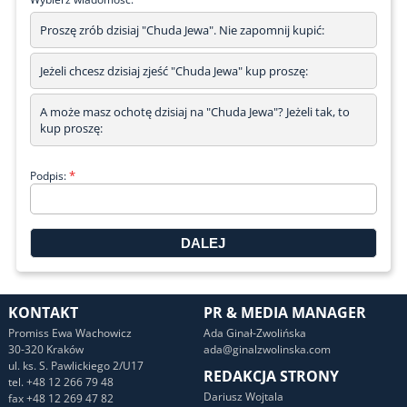
Proszę zrób dzisiaj "Chuda Jewa". Nie zapomnij kupić:
Jeżeli chcesz dzisiaj zjeść "Chuda Jewa" kup proszę:
A może masz ochotę dzisiaj na "Chuda Jewa"? Jeżeli tak, to
kup proszę:
*
Podpis:
KONTAKT
PR & MEDIA MANAGER
Promiss Ewa Wachowicz
Ada Ginał-Zwolińska
30-320 Kraków
ada@ginalzwolinska.com
ul. ks. S. Pawlickiego 2/U17
REDAKCJA STRONY
tel. +48 12 266 79 48
Dariusz Wojtala
fax +48 12 269 47 82