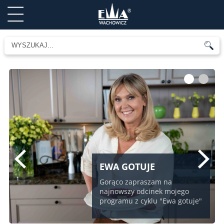
1
2
EWA GOTUJE
Gorąco zapraszam na
najnowszy odcinek mojego
programu z cyklu "Ewa gotuje"