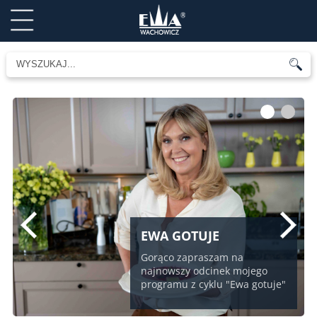
1
2
EWA GOTUJE
Gorąco zapraszam na
najnowszy odcinek mojego
programu z cyklu "Ewa gotuje"