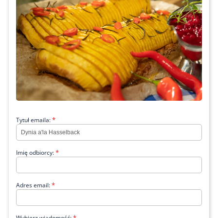
*
Tytuł emaila:
*
Imię odbiorcy:
*
Adres email:
*
Wybierz wiadomość: