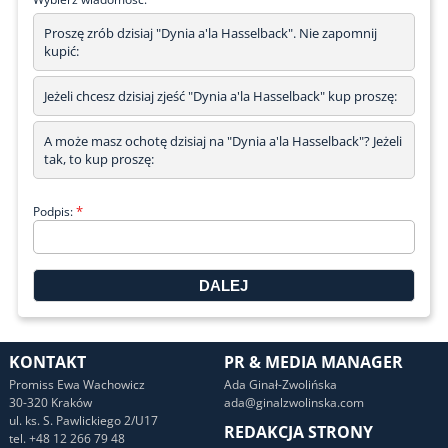
Proszę zrób dzisiaj "Dynia a'la Hasselback". Nie zapomnij
kupić:
Jeżeli chcesz dzisiaj zjeść "Dynia a'la Hasselback" kup proszę:
A może masz ochotę dzisiaj na "Dynia a'la Hasselback"? Jeżeli
tak, to kup proszę:
*
Podpis:
KONTAKT
PR & MEDIA MANAGER
Promiss Ewa Wachowicz
Ada Ginał-Zwolińska
30-320 Kraków
ada@ginalzwolinska.com
ul. ks. S. Pawlickiego 2/U17
REDAKCJA STRONY
tel. +48 12 266 79 48