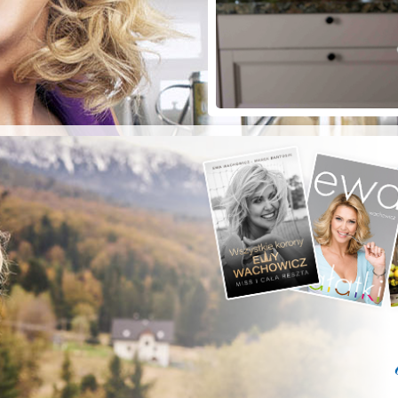
ZYSTE POD
RKĄ!
a grilla;-)