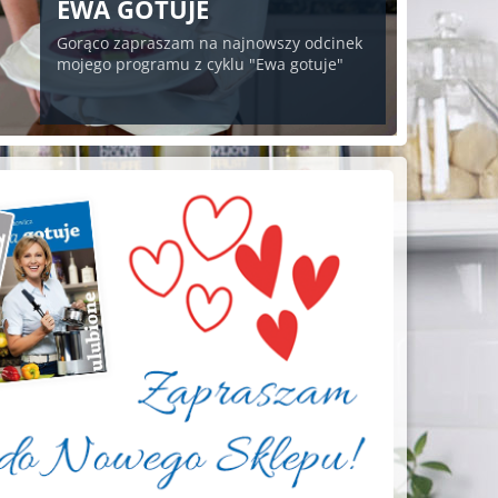
EWA GOTUJE
Gorąco zapraszam na najnowszy odcinek
mojego programu z cyklu "Ewa gotuje"