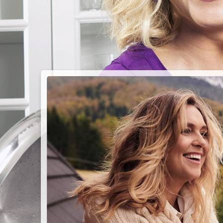
PIEC
CHMU
Przepisy n