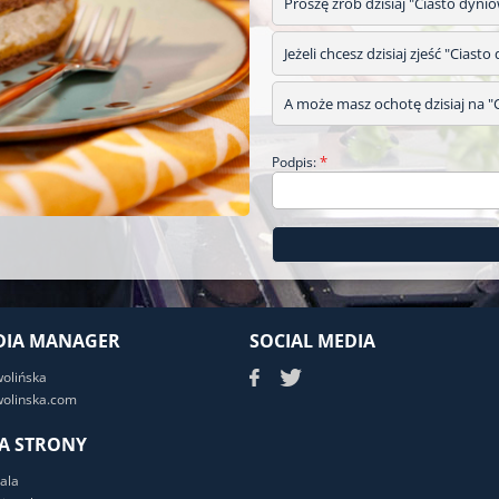
Proszę zrób dzisiaj "Ciasto dyni
Jeżeli chcesz dzisiaj zjeść "Cias
A może masz ochotę dzisiaj na "C
*
Podpis:
DIA MANAGER
SOCIAL MEDIA
wolińska
olinska.com
A STRONY
ala