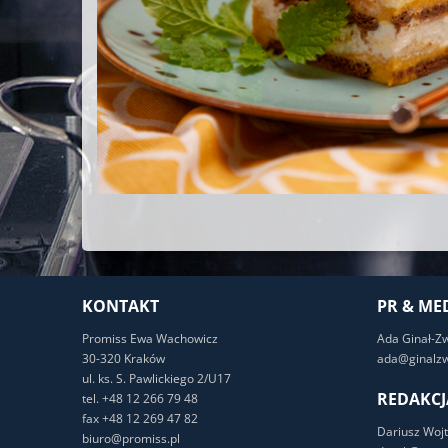
KONTAKT
PR & ME
Promiss Ewa Wachowicz
Ada Ginał-Z
30-320 Kraków
ada@ginalzw
ul. ks. S. Pawlickiego 2/U17
REDAKCJ
tel. +48 12 266 79 48
fax +48 12 269 47 82
Dariusz Wojt
biuro@promiss.pl