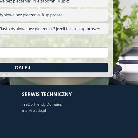
owe bez pieczenia". Nie zapomnij kupić:
to dyniowe bez pieczenia" kup proszę:
iasto dyniowe bez pieczenia"? Jeżeli tak, to kup proszę:
SERWIS TECHNICZNY
TreDo Trendy Domains
mail@tredo.pl