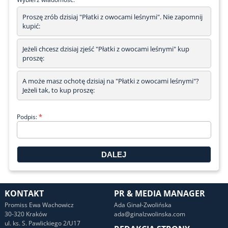
Proszę zrób dzisiaj "Płatki z owocami leśnymi". Nie zapomnij
kupić:
Jeżeli chcesz dzisiaj zjeść "Płatki z owocami leśnymi" kup
proszę:
A może masz ochotę dzisiaj na "Płatki z owocami leśnymi"?
Jeżeli tak, to kup proszę:
*
Podpis:
KONTAKT
PR & MEDIA MANAGER
Promiss Ewa Wachowicz
Ada Ginał-Zwolińska
30-320 Kraków
ada@ginalzwolinska.com
ul. ks. S. Pawlickiego 2/U17