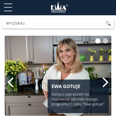
1
2
EWA GOTUJE
Gorąco zapraszam na
najnowszy odcinek mojego
programu z cyklu "Ewa gotuje"