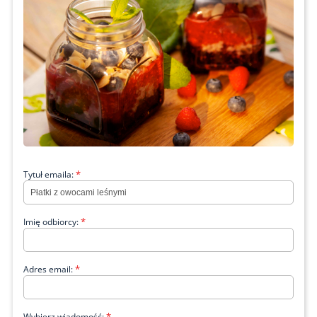
*
Tytuł emaila:
*
Imię odbiorcy:
*
Adres email:
*
Wybierz wiadomość: