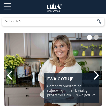
1
2
EWA GOTUJE
Gorąco zapraszam na
najnowszy odcinek mojego
programu z cyklu "Ewa gotuje"