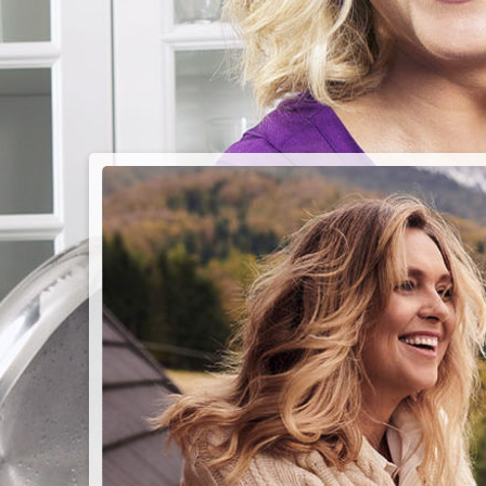
PIEC
CHMU
Przepisy n