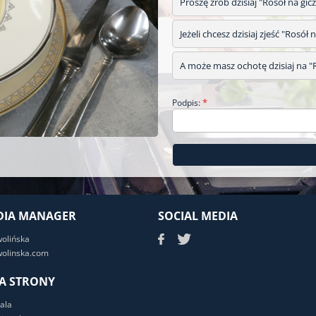
Proszę zrób dzisiaj "Rosół na gicz
Jeżeli chcesz dzisiaj zjeść "Rosół 
A może masz ochotę dzisiaj na "Ros
*
Podpis:
DIA MANAGER
SOCIAL MEDIA
wolińska
olinska.com
A STRONY
ala