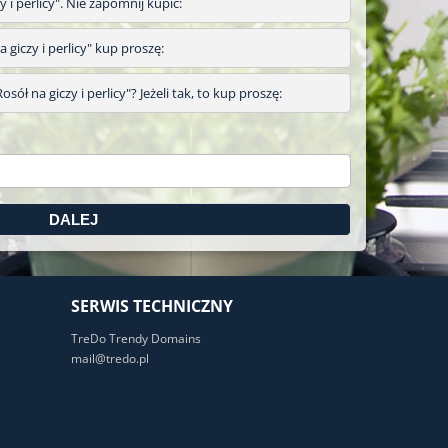
y i perlicy". Nie zapomnij kupić:
na giczy i perlicy" kup proszę:
ół na giczy i perlicy"? Jeżeli tak, to kup proszę:
SERWIS TECHNICZNY
TreDo Trendy Domains
mail@tredo.pl