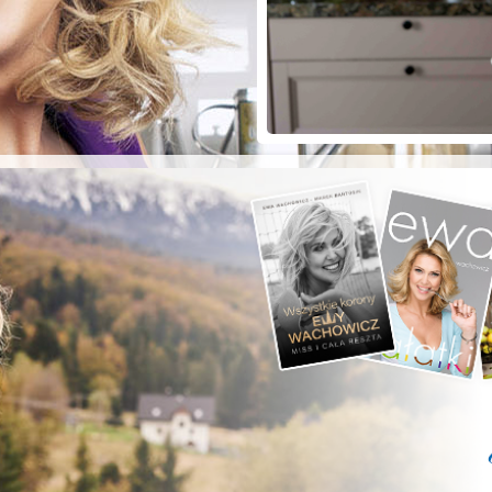
ZYSTE POD
RKĄ!
a grilla;-)