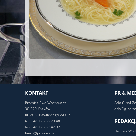
KONTAKT
PR & ME
Promiss Ewa Wachowicz
Ada Ginał-Z
30-320 Kraków
ada@ginalzw
ul. ks. S. Pawlickiego 2/U17
REDAKCJ
tel. +48 12 266 79 48
fax +48 12 269 47 82
Dariusz Wojt
biuro@promiss.pl