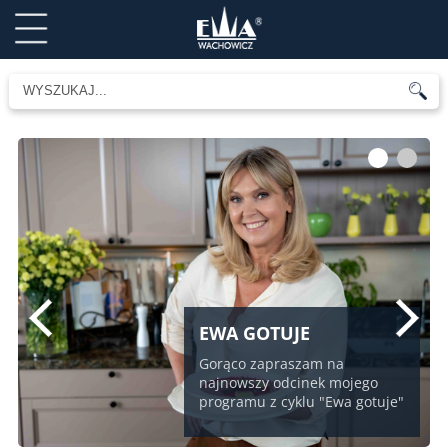
1
2
EWA GOTUJE
Gorąco zapraszam na
najnowszy odcinek mojego
programu z cyklu "Ewa gotuje"