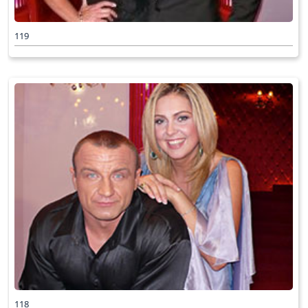
119
118