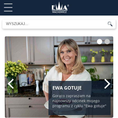
1
2
EWA GOTUJE
Gorąco zapraszam na
najnowszy odcinek mojego
programu z cyklu "Ewa gotuje"