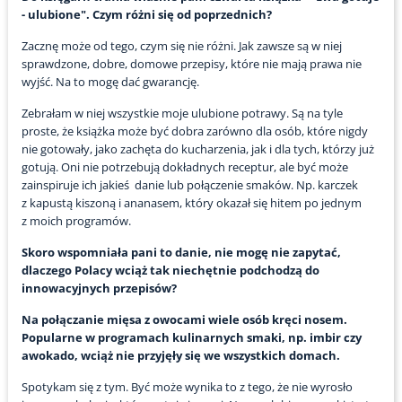
- ulubione". Czym różni się od poprzednich?
Zacznę może od tego, czym się nie różni. Jak zawsze są w niej
sprawdzone, dobre, domowe przepisy, które nie mają prawa nie
wyjść. Na to mogę dać gwarancję.
Zebrałam w niej wszystkie moje ulubione potrawy. Są na tyle
proste, że książka może być dobra zarówno dla osób, które nigdy
nie gotowały, jako zachęta do kucharzenia, jak i dla tych, którzy już
gotują. Oni nie potrzebują dokładnych receptur, ale być może
zainspiruje ich jakieś danie lub połączenie smaków. Np. karczek
z kapustą kiszoną i ananasem, który okazał się hitem po jednym
z moich programów.
Skoro wspomniała pani to danie, nie mogę nie zapytać,
dlaczego Polacy wciąż tak niechętnie podchodzą do
innowacyjnych przepisów?
Na połączanie mięsa z owocami wiele osób kręci nosem.
Popularne w programach kulinarnych smaki, np. imbir czy
awokado, wciąż nie przyjęły się we wszystkich domach.
Spotykam się z tym. Być może wynika to z tego, że nie wyrosło