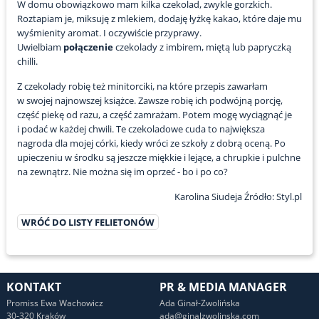
W domu obowiązkowo mam kilka czekolad, zwykle gorzkich.
Roztapiam je, miksuję z mlekiem, dodaję łyżkę kakao, które daje mu
wyśmienity aromat. I oczywiście przyprawy.
Uwielbiam
połączenie
czekolady z imbirem, miętą lub papryczką
chilli.
Z czekolady robię też minitorciki, na które przepis zawarłam
w swojej najnowszej książce. Zawsze robię ich podwójną porcję,
część piekę od razu, a część zamrażam. Potem mogę wyciągnąć je
i podać w każdej chwili. Te czekoladowe cuda to największa
nagroda dla mojej córki, kiedy wróci ze szkoły z dobrą oceną. Po
upieczeniu w środku są jeszcze miękkie i lejące, a chrupkie i pulchne
na zewnątrz. Nie można się im oprzeć - bo i po co?
Karolina Siudeja Źródło: Styl.pl
WRÓĆ DO LISTY FELIETONÓW
KONTAKT
PR & MEDIA MANAGER
Promiss Ewa Wachowicz
Ada Ginał-Zwolińska
30-320 Kraków
ada@ginalzwolinska.com