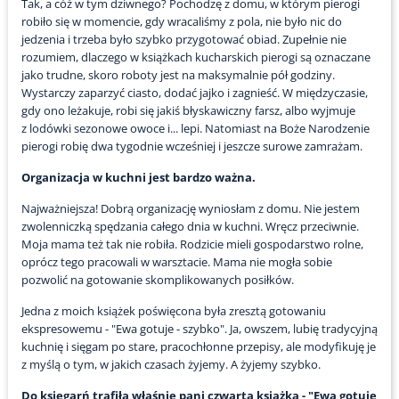
Tak, a cóż w tym dziwnego? Pochodzę z domu, w którym pierogi
robiło się w momencie, gdy wracaliśmy z pola, nie było nic do
jedzenia i trzeba było szybko przygotować obiad. Zupełnie nie
rozumiem, dlaczego w książkach kucharskich pierogi są oznaczane
jako trudne, skoro roboty jest na maksymalnie pół godziny.
Wystarczy zaparzyć ciasto, dodać jajko i zagnieść. W międzyczasie,
gdy ono leżakuje, robi się jakiś błyskawiczny farsz, albo wyjmuje
z lodówki sezonowe owoce i... lepi. Natomiast na Boże Narodzenie
pierogi robię dwa tygodnie wcześniej i jeszcze surowe zamrażam.
Organizacja w kuchni jest bardzo ważna.
Najważniejsza! Dobrą organizację wyniosłam z domu. Nie jestem
zwolenniczką spędzania całego dnia w kuchni. Wręcz przeciwnie.
Moja mama też tak nie robiła. Rodzicie mieli gospodarstwo rolne,
oprócz tego pracowali w warsztacie. Mama nie mogła sobie
pozwolić na gotowanie skomplikowanych posiłków.
Jedna z moich książek poświęcona była zresztą gotowaniu
ekspresowemu - "Ewa gotuje - szybko". Ja, owszem, lubię tradycyjną
kuchnię i sięgam po stare, pracochłonne przepisy, ale modyfikuję je
z myślą o tym, w jakich czasach żyjemy. A żyjemy szybko.
Do księgarń trafiła właśnie pani czwarta książka - "Ewa gotuje