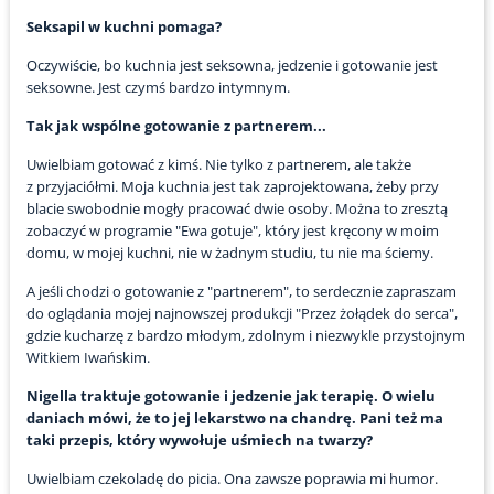
Seksapil w kuchni pomaga?
Oczywiście, bo kuchnia jest seksowna, jedzenie i gotowanie jest
seksowne. Jest czymś bardzo intymnym.
Tak jak wspólne gotowanie z partnerem...
Uwielbiam gotować z kimś. Nie tylko z partnerem, ale także
z przyjaciółmi. Moja kuchnia jest tak zaprojektowana, żeby przy
blacie swobodnie mogły pracować dwie osoby. Można to zresztą
zobaczyć w programie "Ewa gotuje", który jest kręcony w moim
domu, w mojej kuchni, nie w żadnym studiu, tu nie ma ściemy.
A jeśli chodzi o gotowanie z "partnerem", to serdecznie zapraszam
do oglądania mojej najnowszej produkcji "Przez żołądek do serca",
gdzie kucharzę z bardzo młodym, zdolnym i niezwykle przystojnym
Witkiem Iwańskim.
Nigella traktuje gotowanie i jedzenie jak terapię. O wielu
daniach mówi, że to jej lekarstwo na chandrę. Pani też ma
taki przepis, który wywołuje uśmiech na twarzy?
Uwielbiam czekoladę do picia. Ona zawsze poprawia mi humor.