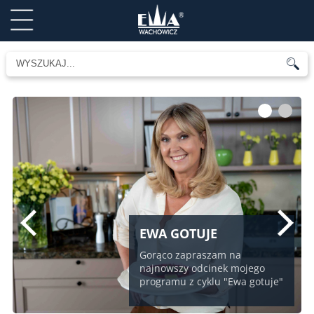
1
2
EWA GOTUJE
Gorąco zapraszam na
najnowszy odcinek mojego
programu z cyklu "Ewa gotuje"