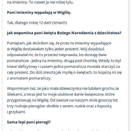
na imieniny. To nawet ja nie robię tylu.
Pani imieniny wypadają w Wigilię.
Tak, dlatego robię 12 dań! (śmiech)
Jak wspomina pani święta Bożego Narodzenia z dzieciństwa?
Pamiętam, jak złościłam się, że przez te imieniny wypadające
w Wigilię dostawałam tylko jeden prezent. Mój dziadziuś
odpowiadał mi, że to przecież nieprawda, bo dostaję dwie
pomarańcze - jedną na imieniny, drugą pod choinkę. Wtedy to był
towar deficytowy i czasem jedna pomarańcza musiała starczyć za
cały prezent. Do dziś zresztą jak myślę o świętach, to kojarzą mi się
z aromatem pomarańczy.
Wspominam też, że jako mała dziewczynka nie lubiłam grochu ze
śliwkami, a teraz jest to moje ulubione danie świąteczne, które
przygotowuję na Wigilię. Od zawsze na naszym stole goszczą też
trzy rodzaje pierogów: słodkie z serem, ruskie oraz z kapustą
i grzybami.
Sama lepi pani pierogi?