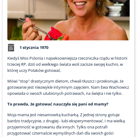
1 stycznia 1970
Kiedyś Miss Polonia i najseksowniejsza rzeczniczka rządu w historii
trzeciej RP, dziś od wielkiego świata woli zacisze swojej kuchni, w
której uczy Polaków gotować.
Mówi "stop" drastycznym dietom, chwali tłuszcz i przekonuje, że
gotowanie jest niezwykle intymnym zajęciem. Nam Ewa Wachowicz
opowiada o swoich ulubionych potrawach, na święta i nie tylko.
To prawda, że gotować nauczyła się pani od mamy?
Moja mama jest niesamowitą kucharką. Z jednej strony gotuje
bardzo tradycyjnie, z drugiej - lubi eksperymentować. I ma wielką
przyjemność w gotowaniu dla innych. Tylko ona potrafi
przygotować czternaście wymyślnych dań dla swoich gości