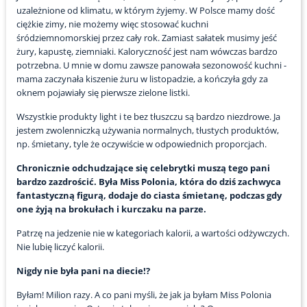
uzależnione od klimatu, w którym żyjemy. W Polsce mamy dość
ciężkie zimy, nie możemy więc stosować kuchni
śródziemnomorskiej przez cały rok. Zamiast sałatek musimy jeść
żury, kapustę, ziemniaki. Kaloryczność jest nam wówczas bardzo
potrzebna. U mnie w domu zawsze panowała sezonowość kuchni -
mama zaczynała kiszenie żuru w listopadzie, a kończyła gdy za
oknem pojawiały się pierwsze zielone listki.
Wszystkie produkty light i te bez tłuszczu są bardzo niezdrowe. Ja
jestem zwolenniczką używania normalnych, tłustych produktów,
np. śmietany, tyle że oczywiście w odpowiednich proporcjach.
Chronicznie odchudzające się celebrytki muszą tego pani
bardzo zazdrościć. Była Miss Polonia, która do dziś zachwyca
fantastyczną figurą, dodaje do ciasta śmietanę, podczas gdy
one żyją na brokułach i kurczaku na parze.
Patrzę na jedzenie nie w kategoriach kalorii, a wartości odżywczych.
Nie lubię liczyć kalorii.
Nigdy nie była pani na diecie!?
Byłam! Milion razy. A co pani myśli, że jak ja byłam Miss Polonia