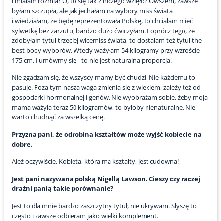
i miałam rozmiar O, to się tak z niczego wzięło? Owszem, zawsze
byłam szczupła, ale jak jechałam na wybory miss świata
i wiedziałam, że będę reprezentowała Polskę, to chciałam mieć
sylwetkę bez zarzutu, bardzo dużo ćwiczyłam. I oprócz tego, że
zdobyłam tytuł trzeciej wicemiss świata, to dostałam też tytuł the
best body wyborów. Wtedy ważyłam 54 kilogramy przy wzroście
175 cm. I umówmy się - to nie jest naturalna proporcja.
Nie zgadzam się, że wszyscy mamy być chudzi! Nie każdemu to
pasuje. Poza tym nasza waga zmienia się z wiekiem, zależy też od
gospodarki hormonalnej i genów. Nie wyobrażam sobie, żeby moja
mama ważyła teraz 50 kilogramów, to byłoby nienaturalne. Nie
warto chudnąć za wszelką cenę.
Przyzna pani, że odrobina kształtów może wyjść kobiecie na
dobre.
Ależ oczywiście. Kobieta, która ma kształty, jest cudowna!
Jest pani nazywana polską Nigellą Lawson. Cieszy czy raczej
drażni panią takie porównanie?
Jest to dla mnie bardzo zaszczytny tytuł, nie ukrywam. Słyszę to
często i zawsze odbieram jako wielki komplement.