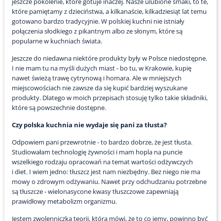
jeszcze pokolenie, które gotuje inaczej. Nasze ulubione smaki, to te,
które pamiętamy z dzieciństwa, a kilkanaście, kilkadziesiąt lat temu
gotowano bardzo tradycyjnie. W polskiej kuchni nie istniały
połączenia słodkiego z pikantnym albo ze słonym, które są
popularne w kuchniach świata.
Jeszcze do niedawna niektóre produkty były w Polsce niedostępne.
I nie mam tu na myśli dużych miast - bo tu, w Krakowie, kupię
nawet świeżą trawę cytrynową i homara. Ale w mniejszych
miejscowościach nie zawsze da się kupić bardziej wyszukane
produkty. Dlatego w moich przepisach stosuję tylko takie składniki,
które są powszechnie dostępne.
Czy polska kuchnia nie wydaje się pani za tłusta?
Odpowiem pani przewrotnie - to bardzo dobrze, że jest tłusta.
Studiowałam technologię żywności i mam hopla na puncie
wszelkiego rodzaju opracowań na temat wartości odżywczych
i diet. I wiem jedno: tłuszcz jest nam niezbędny. Bez niego nie ma
mowy o zdrowym odżywaniu. Nawet przy odchudzaniu potrzebne
są tłuszcze - wielonasycone kwasy tłuszczowe zapewniają
prawidłowy metabolizm organizmu.
Jestem zwolenniczką teorii, która mówi, że to co jemy, powinno być