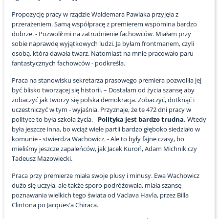
Propozycję pracy w rządzie Waldemara Pawlaka przyjęła z
przerażeniem. Samą współpracę z premierem wspomina bardzo
dobrze. - Pozwolił mi na zatrudnienie fachowców. Miałam przy
sobie naprawdę wyjątkowych ludzi. Ja byłam frontmanem, czyli
osobą, która dawała twarz. Natomiast na mnie pracowało paru
fantastycznych fachowców - podkreśla.
Praca na stanowisku sekretarza prasowego premiera pozwoliła jej
być blisko tworzącej się historii. – Dostałam od życia szansę aby
zobaczyć jak tworzy się polska demokracja. Zobaczyć, dotknąć i
uczestniczyć w tym - wyjaśnia. Przyznaje, że te 472 dni pracy w
polityce to była szkoła życia. -
Polityka jest bardzo trudna.
Wtedy
była jeszcze inna, bo wciąż wiele partii bardzo głęboko siedziało w
komunie - stwierdza Wachowicz. - Ale to były fajne czasy, bo
mieliśmy jeszcze zapaleńców, jak Jacek Kuroń, Adam Michnik czy
Tadeusz Mazowiecki.
Praca przy premierze miała swoje plusy i minusy. Ewa Wachowicz
dużo się uczyła, ale także sporo podróżowała, miała szansę
poznawania wielkich tego świata od Vaclava Havla, przez Billa
Clintona po Jacques'a Chiraca.