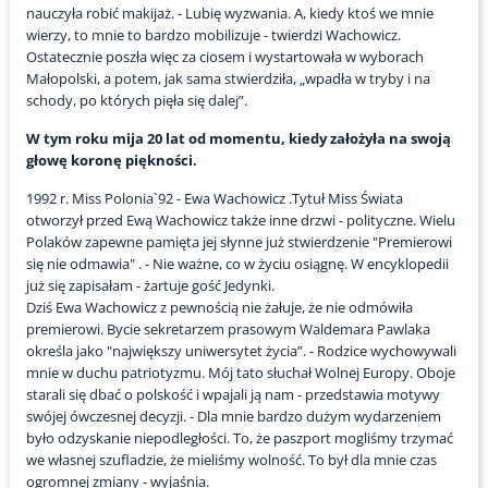
nauczyła robić makijaż. - Lubię wyzwania. A, kiedy ktoś we mnie
wierzy, to mnie to bardzo mobilizuje - twierdzi Wachowicz.
Ostatecznie poszła więc za ciosem i wystartowała w wyborach
Małopolski, a potem, jak sama stwierdziła, „wpadła w tryby i na
schody, po których pięła się dalej”.
W tym roku mija 20 lat od momentu, kiedy założyła na swoją
głowę koronę piękności.
1992 r. Miss Polonia`92 - Ewa Wachowicz .Tytuł Miss Świata
otworzył przed Ewą Wachowicz także inne drzwi - polityczne. Wielu
Polaków zapewne pamięta jej słynne już stwierdzenie "Premierowi
się nie odmawia" . - Nie ważne, co w życiu osiągnę. W encyklopedii
już się zapisałam - żartuje gość Jedynki.
Dziś Ewa Wachowicz z pewnością nie żałuje, że nie odmówiła
premierowi. Bycie sekretarzem prasowym Waldemara Pawlaka
określa jako "największy uniwersytet życia”. - Rodzice wychowywali
mnie w duchu patriotyzmu. Mój tato słuchał Wolnej Europy. Oboje
starali się dbać o polskość i wpajali ją nam - przedstawia motywy
swójej ówczesnej decyzji. - Dla mnie bardzo dużym wydarzeniem
było odzyskanie niepodległości. To, że paszport mogliśmy trzymać
we własnej szufladzie, że mieliśmy wolność. To był dla mnie czas
ogromnej zmiany - wyjaśnia.