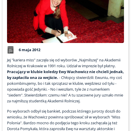
6 maja 2012
Jej "kariera miss" zaczęła się od wyborów „Najmilszej” na Akademii
Rolniczej w Krakowie w 1991 roku. Udział w imprezie był płatny.
Pracujący w klubie koledzy Ewy Wachowicz nie chcieli jednak,
by zapłaciła ona za wejście.
- Chłopcy stwierdzili: Ewuniu, my coś
pokombinujemy, bo i tak sprzątasz w klubie, wejdziesz od tyłu -
opowiada gość Jedynki. - No i weszłam, tyle że z numerkiem
"siedem". Stwierdziłam: czemu nie? A tu szacowne jury uznało mnie
za najmilszą studentką Akademii Rolniczej.
Po wyborach odbył się bankiet, podczas którego jurorzy doszli do
wniosku, że Wachowicz powinna spróbować sił w wyborach "Miss
Polonia". Bardzo mocno do podjęcia tego kroku zachęcała ją też
Dorota Pomykała, która zaprosiła Ewę na warsztaty aktorskie i