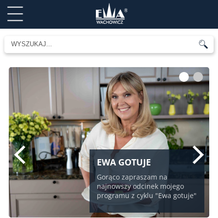
1
2
EWA GOTUJE
Gorąco zapraszam na
najnowszy odcinek mojego
programu z cyklu "Ewa gotuje"