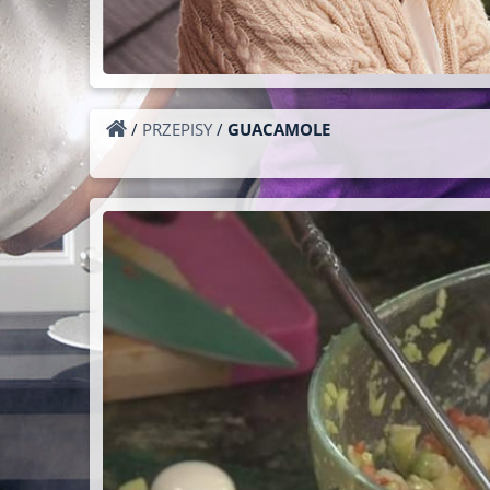
/
PRZEPISY
/
GUACAMOLE