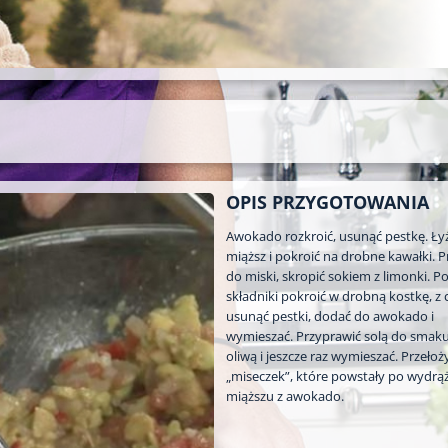
OPIS PRZYGOTOWANIA
Awokado rozkroić, usunąć pestkę. Ły
miąższ i pokroić na drobne kawałki. P
do miski, skropić sokiem z limonki. P
składniki pokroić w drobną kostkę, z c
usunąć pestki, dodać do awokado i
wymieszać. Przyprawić solą do smaku
oliwą i jeszcze raz wymieszać. Przełoż
„miseczek”, które powstały po wydrą
miąższu z awokado.