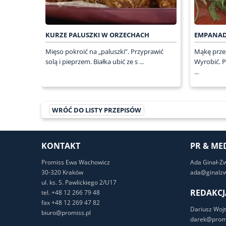
KURZE PALUSZKI W ORZECHACH
EMPANAD
Mięso pokroić na „paluszki”. Przyprawić
Mąkę przes
solą i pieprzem. Białka ubić ze s ...
Wyrobić. P
...
WRÓĆ DO LISTY PRZEPISÓW
KONTAKT
PR & ME
Promiss Ewa Wachowicz
Ada Ginał-Z
30-320 Kraków
ada@ginalzw
ul. ks. S. Pawlickiego 2/U17
REDAKCJ
tel. +48 12 266 79 48
fax +48 12 269 47 82
Dariusz Wojt
biuro@promiss.pl
darek@promi