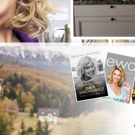
ZYSTE POD
RKĄ!
a grilla;-)