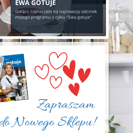
EWA GOTUJE
Gorąco zapraszam na najnowszy odcinek
mojego programu z cyklu "Ewa gotuje"