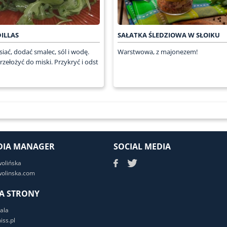
ILLAS
SAŁATKA ŚLEDZIOWA W SŁOIKU
iać, dodać smalec, sól i wodę.
Warstwowa, z majonezem!
rzełożyć do miski. Przykryć i odst
DIA MANAGER
SOCIAL MEDIA
wolińska
olinska.com
A STRONY
ala
ss.pl