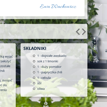
SKŁADNIKI
1
- dojrzałe awokado
żką wyjąć
rzełożyć
sok z 1 limonki
ozostałe
1
- duży pomidor
hili
1
- papryczka chili
1
- cebula
, skropić
sól
yć do
oliwa
żeniu