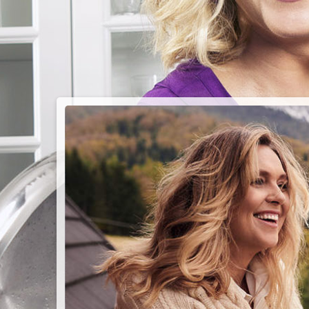
PIEC
CHMU
Przepisy n