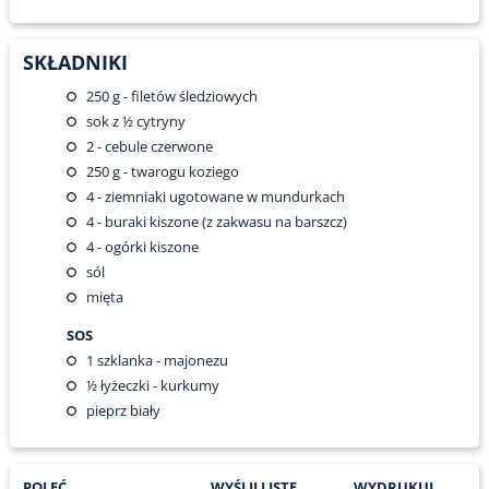
SKŁADNIKI
250
g - filetów śledziowych
sok z ½ cytryny
2
- cebule czerwone
250
g - twarogu koziego
4
- ziemniaki ugotowane w mundurkach
4
- buraki kiszone (z zakwasu na barszcz)
4
- ogórki kiszone
sól
mięta
SOS
1
szklanka - majonezu
½
łyżeczki - kurkumy
pieprz biały
POLEĆ
WYŚLIJ LISTĘ
WYDRUKUJ