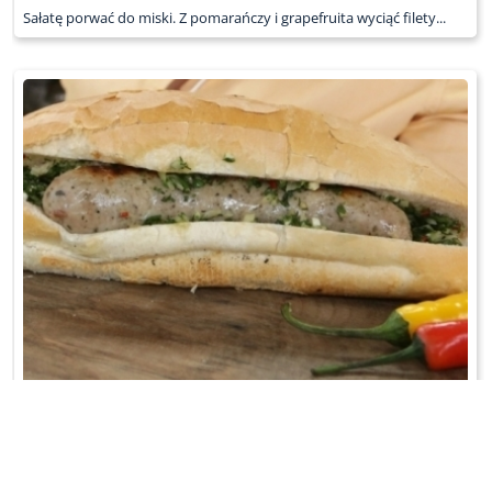
Sałatę porwać do miski. Z pomarańczy i grapefruita wyciąć filety...
CHORIPAN
Kiełbasę usmażyć na patelni lub upiec na grillu. Pieczywo...