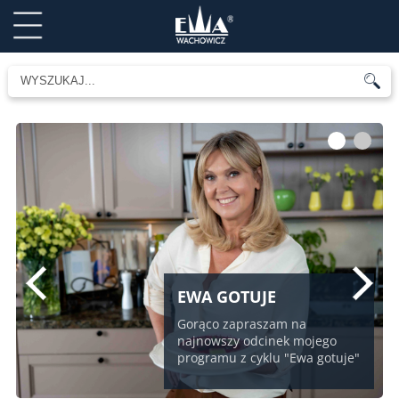
1
2
EWA GOTUJE
Gorąco zapraszam na
najnowszy odcinek mojego
programu z cyklu "Ewa gotuje"