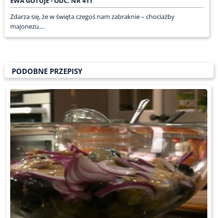
EWA GOTUJE - ODC. NR 411
Zdarza się, że w święta czegoś nam zabraknie – chociażby
majonezu....
PODOBNE PRZEPISY