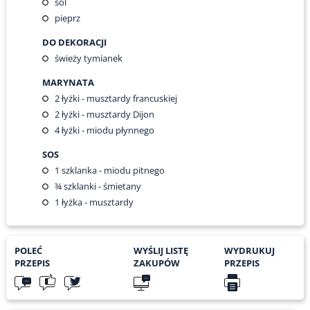
sól
pieprz
DO DEKORACJI
świeży tymianek
MARYNATA
2
łyżki - musztardy francuskiej
2
łyżki - musztardy Dijon
4
łyżki - miodu płynnego
SOS
1
szklanka - miodu pitnego
¾
szklanki - śmietany
1
łyżka - musztardy
POLEĆ
WYŚLIJ LISTĘ
WYDRUKUJ
PRZEPIS
ZAKUPÓW
PRZEPIS