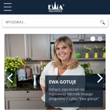
1
2
EWA GOTUJE
Gorąco zapraszam na
najnowszy odcinek mojego
programu z cyklu "Ewa gotuje"