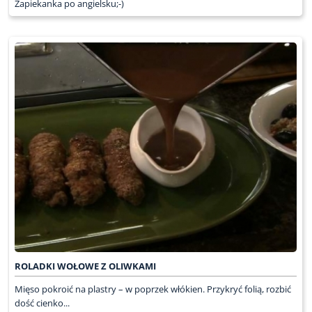
Zapiekanka po angielsku;-)
ROLADKI WOŁOWE Z OLIWKAMI
Mięso pokroić na plastry – w poprzek włókien. Przykryć folią, rozbić
dość cienko...