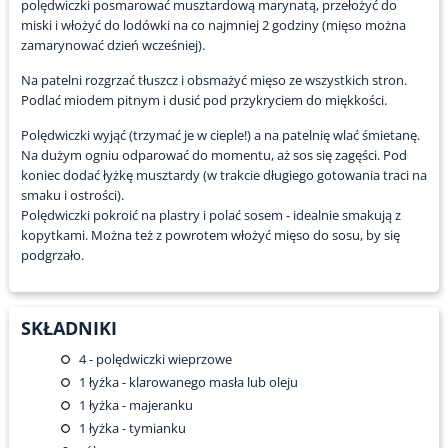
polędwiczki posmarować musztardową marynatą, przełożyć do
miski i włożyć do lodówki na co najmniej 2 godziny (mięso można
zamarynować dzień wcześniej).
Na patelni rozgrzać tłuszcz i obsmażyć mięso ze wszystkich stron.
Podlać miodem pitnym i dusić pod przykryciem do miękkości.
Polędwiczki wyjąć (trzymać je w cieple!) a na patelnię wlać śmietanę.
Na dużym ogniu odparować do momentu, aż sos się zagęści. Pod
koniec dodać łyżkę musztardy (w trakcie długiego gotowania traci na
smaku i ostrości).
Polędwiczki pokroić na plastry i polać sosem - idealnie smakują z
kopytkami. Można też z powrotem włożyć mięso do sosu, by się
podgrzało.
SKŁADNIKI
4
- polędwiczki wieprzowe
1
łyżka - klarowanego masła lub oleju
1
łyżka - majeranku
1
łyżka - tymianku