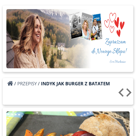
/
PRZEPISY
/
INDYK JAK BURGER Z BATATEM