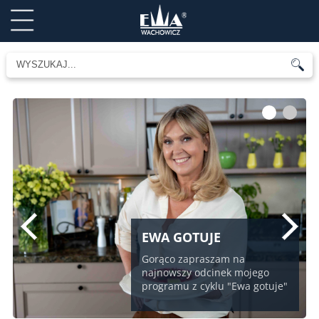
1
2
EWA GOTUJE
Gorąco zapraszam na
najnowszy odcinek mojego
programu z cyklu "Ewa gotuje"