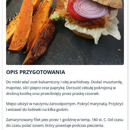
OPIS PRZYGOTOWANIA
Do miski wlać ocet balsamiczny i olej arachidowy. Dodać musztardę,
majonez, sól i pieprz oraz paprykę. Dorzucić cebulę pokrojoną w
drobną kostkę oraz przeciśnięty przez praskę czosnek.
Mięso ułożyć w naczyniu żaroodpornym. Pokryć marynatą. Przykryć
i wstawić do lodówki na kilka godzin.
Zamarynowany filet piec przez 1 godzinę w temp. 180 st. C. Od czasu
do czasu polać sosem, który powstaje podczas pieczenia.