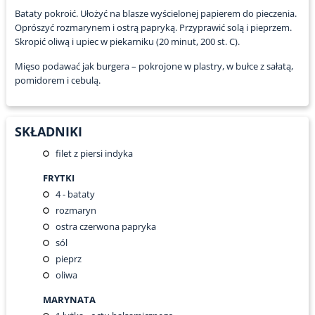
Bataty pokroić. Ułożyć na blasze wyścielonej papierem do pieczenia.
Oprószyć rozmarynem i ostrą papryką. Przyprawić solą i pieprzem.
Skropić oliwą i upiec w piekarniku (20 minut, 200 st. C).
Mięso podawać jak burgera – pokrojone w plastry, w bułce z sałatą,
pomidorem i cebulą.
SKŁADNIKI
filet z piersi indyka
FRYTKI
4
- bataty
rozmaryn
ostra czerwona papryka
sól
pieprz
oliwa
MARYNATA