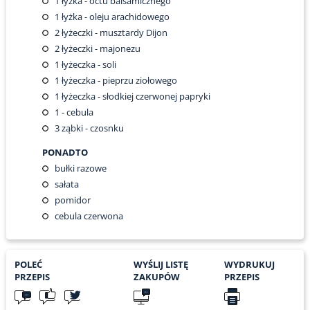
1
łyżka - octu balsamicznego
1
łyżka - oleju arachidowego
2
łyżeczki - musztardy Dijon
2
łyżeczki - majonezu
1
łyżeczka - soli
1
łyżeczka - pieprzu ziołowego
1
łyżeczka - słodkiej czerwonej papryki
1
- cebula
3
ząbki - czosnku
PONADTO
bułki razowe
sałata
pomidor
cebula czerwona
POLEĆ
WYŚLIJ LISTĘ
WYDRUKUJ
PRZEPIS
ZAKUPÓW
PRZEPIS