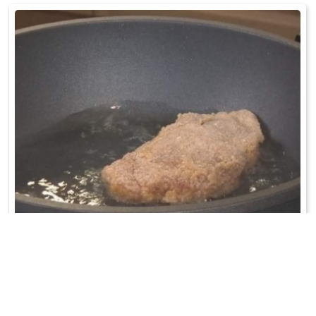
KIESZONKI SCHABOWE
Pieczarki obrać i drobno pokroić. Cebulę posiekać w kostkę, zeszklić
na maśle. Dodać ...