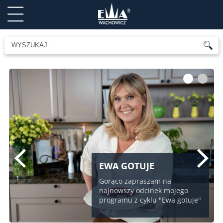
1
2
EWA GOTUJE
Gorąco zapraszam na
najnowszy odcinek mojego
programu z cyklu "Ewa gotuje"