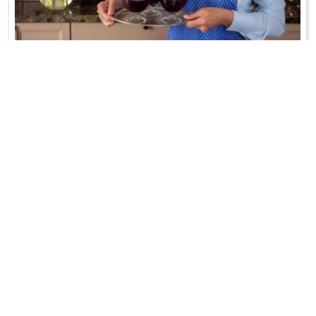
DOMOWY KISIEL
Pełen owoców przysmak z PRL-u;-)
WRÓĆ DO LISTY PRZEPISÓW
KONTAKT
PR & MEDIA MANAGER
Promiss Ewa Wachowicz
Ada Ginał-Zwolińska
30-320 Kraków
ada@ginalzwolinska.com
ul. ks. S. Pawlickiego 2/U17
REDAKCJA STRONY
tel. +48 12 266 79 48
Dariusz Wojtala
fax +48 12 269 47 82
darek@promiss.pl
biuro@promiss.pl
SERWIS TECHNICZNY
SOCIAL MEDIA
TreDo Trendy Domains
mail@tredo.pl