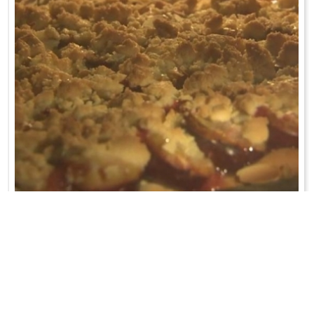
PLACEK ZE ŚLIWKAMI
Uwaga: Wszystkie składniki powinny być ogrzane do temperatury
pokojowej!Z drożdży, cu ...
WRÓĆ DO LISTY PRZEPISÓW