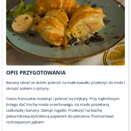
OPIS PRZYGOTOWANIA
Banany obrać ze skórki, pokroić na małe kawałki, przełożyć do miski i
skropić sokiem z cytryny.
Ciasto francuskie rozwinąć i pokroić na trójkąty. Przy najkrótszym
brzegu dać trochę masła orzechowego, na masło posiekaną
czekoladę i banany. Zwinąć rogaliki. Przełożyć na blachę
piekarnikową wyścieloną papierem do pieczenia. Posmarować
roztrzepanym jajkiem.