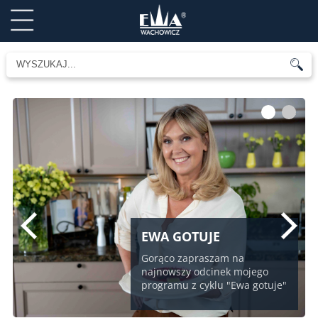
1
2
EWA GOTUJE
Gorąco zapraszam na
najnowszy odcinek mojego
programu z cyklu "Ewa gotuje"