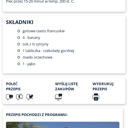
Piec przez 15-20 minut w temp. 200 st. C.
SKŁADNIKI
gotowe ciasto francuskie
4
- banany
sok z ½ cytryny
1
tabliczka - czekolady gorzkiej
masło orzechowe
1
- jajko
POLEĆ
WYŚLIJ LISTĘ
WYDRUKUJ
PRZEPIS
ZAKUPÓW
PRZEPIS
PRZEPIS POCHODZI Z PROGRAMU: