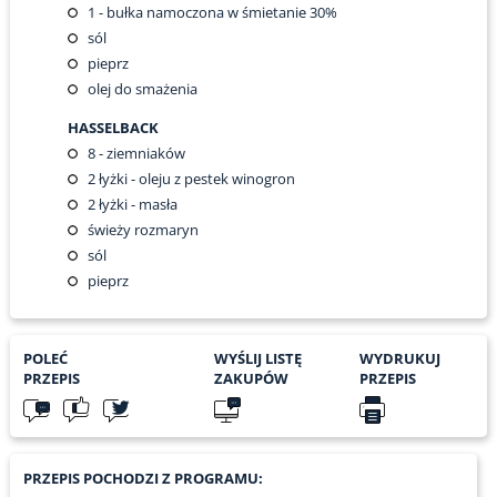
1
- bułka namoczona w śmietanie 30%
sól
pieprz
olej do smażenia
HASSELBACK
8
- ziemniaków
2
łyżki - oleju z pestek winogron
2
łyżki - masła
świeży rozmaryn
sól
pieprz
POLEĆ
WYŚLIJ LISTĘ
WYDRUKUJ
PRZEPIS
ZAKUPÓW
PRZEPIS
PRZEPIS POCHODZI Z PROGRAMU: