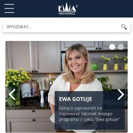
1
2
EWA GOTUJE
Gorąco zapraszam na
najnowszy odcinek mojego
programu z cyklu "Ewa gotuje"