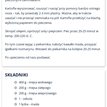
pieczonymi ziemniakami.
Kartofle wyszorować, osuszyć i naciąć przy pomocy bardzo ostrego
noża – tak, by powstały 2-3 mm plastry. Ważne, aby w trakcie
uważać i nie przeciąć ziemniaka na pół. Kartofle przełożyć na blachę,
wyłożoną papierem do pieczenia.
Skropić olejem, oprószyć solą i pieprzem. Piec przez 20-25 minut w
temp. 200-220 st. C.
Po tym czasie wyjąc z piekarnika, nałożyć kawałki masła, posypać
igiełkami rozmarynu. Wstawić do piekarnika na kolejne 20-25 minut.
Po upieczeniu od razu podawać.
SKŁADNIKI
400
g - mięsa wołowego
200
g - mięsa cielęcego
200
g - mięsa wieprzowego
1
- cebula
1
łyżka - masła