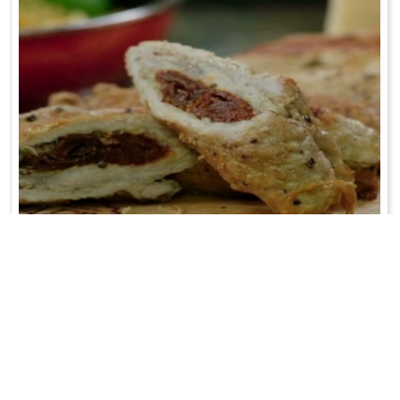
ROLADKI A'LA CAPRESE
Mięso pokroić na plastry. Przykryć folią i mocno rozbić...
WRÓĆ DO LISTY PRZEPISÓW