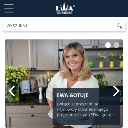
1
2
EWA GOTUJE
Gorąco zapraszam na
najnowszy odcinek mojego
programu z cyklu "Ewa gotuje"