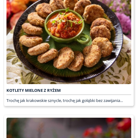
KOTLETY MIELONE Z RYŻEM
Trochę jak krakowskie sznycle, trochę jak gołąbki bez zawijania...