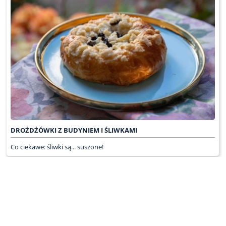
DROŻDŻÓWKI Z BUDYNIEM I ŚLIWKAMI
Co ciekawe: śliwki są... suszone!
WRÓĆ DO LISTY ODCINKÓW
KONTAKT
PR & MEDIA MANAGER