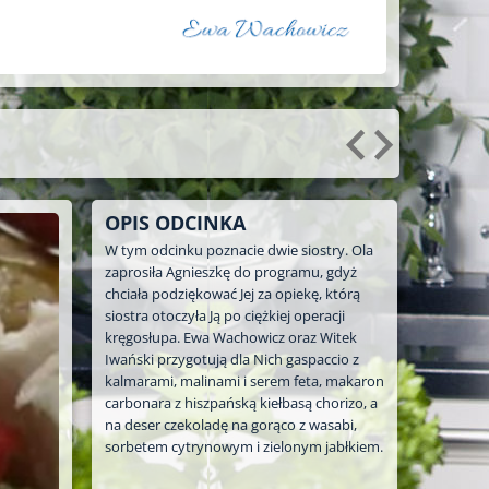
OPIS ODCINKA
W tym odcinku poznacie dwie siostry. Ola
zaprosiła Agnieszkę do programu, gdyż
chciała podziękować Jej za opiekę, którą
siostra otoczyła Ją po ciężkiej operacji
kręgosłupa. Ewa Wachowicz oraz Witek
Iwański przygotują dla Nich gaspaccio z
kalmarami, malinami i serem feta, makaron
carbonara z hiszpańską kiełbasą chorizo, a
na deser czekoladę na gorąco z wasabi,
sorbetem cytrynowym i zielonym jabłkiem.