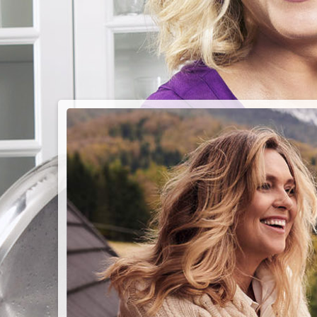
PIEC
CHMU
Przepisy n