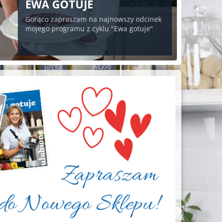
EWA GOTUJE
Gorąco zapraszam na najnowszy odcinek
mojego programu z cyklu "Ewa gotuje"