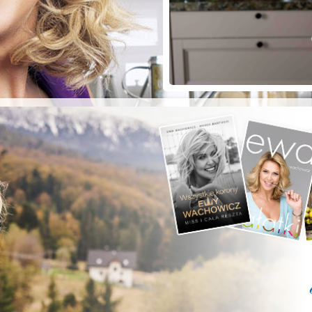
ZYSTE POD
RKĄ!
a grilla;-)