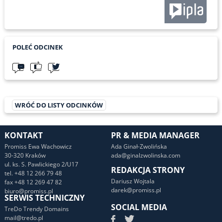
POLEĆ ODCINEK
WRÓĆ DO LISTY ODCINKÓW
KONTAKT
PR & MEDIA MANAGER
Promiss Ewa Wachowicz
Ada Ginał-Zwolińska
30-320 Kraków
ada@ginalzwolinska.com
ul. ks. S. Pawlickiego 2/U17
REDAKCJA STRONY
tel. +48 12 266 79 48
Dariusz Wojtala
fax +48 12 269 47 82
darek@promiss.pl
biuro@promiss.pl
SERWIS TECHNICZNY
SOCIAL MEDIA
TreDo Trendy Domains
mail@tredo.pl