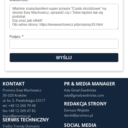
*
Podpis:
KONTAKT
PR & MEDIA MANAGER
Promiss Ewa Wachowicz
Ada Ginał-Zwolińska
30-320 Kraków
ada@ginalzwolinska.com
ul. ks. S. Pawlickiego 2/U17
REDAKCJA STRONY
tel. +48 12 266 79 48
Dariusz Wojtala
fax +48 12 269 47 82
darek@promiss.pl
biuro@promiss.pl
SERWIS TECHNICZNY
SOCIAL MEDIA
TreDo Trendy Domains