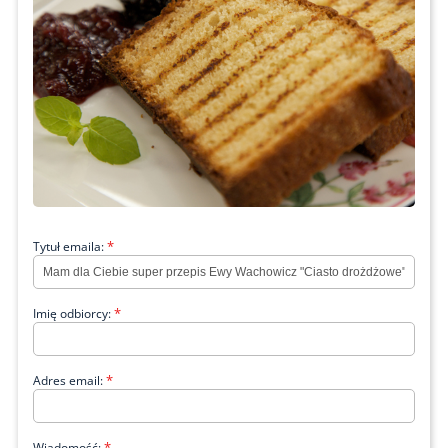
*
Tytuł emaila:
*
Imię odbiorcy:
*
Adres email:
*
Wiadomość: