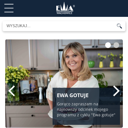
1
2
EWA GOTUJE
Gorąco zapraszam na
najnowszy odcinek mojego
programu z cyklu "Ewa gotuje"