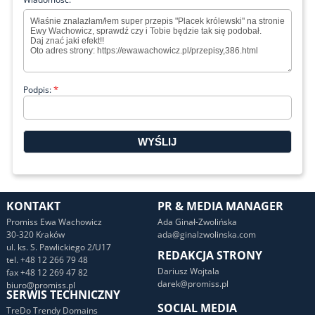
*
Podpis:
KONTAKT
PR & MEDIA MANAGER
Promiss Ewa Wachowicz
Ada Ginał-Zwolińska
30-320 Kraków
ada@ginalzwolinska.com
ul. ks. S. Pawlickiego 2/U17
REDAKCJA STRONY
tel. +48 12 266 79 48
Dariusz Wojtala
fax +48 12 269 47 82
darek@promiss.pl
biuro@promiss.pl
SERWIS TECHNICZNY
SOCIAL MEDIA
TreDo Trendy Domains