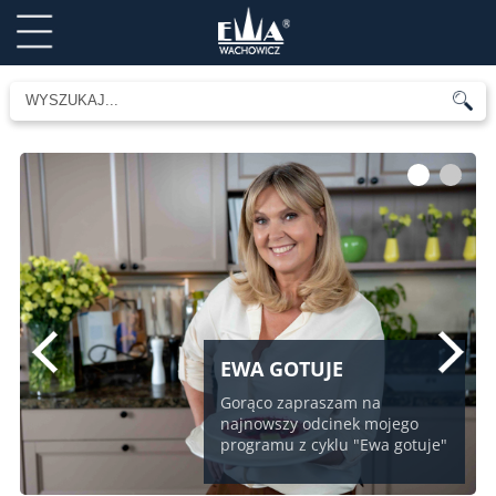
1
2
EWA GOTUJE
Gorąco zapraszam na
najnowszy odcinek mojego
programu z cyklu "Ewa gotuje"