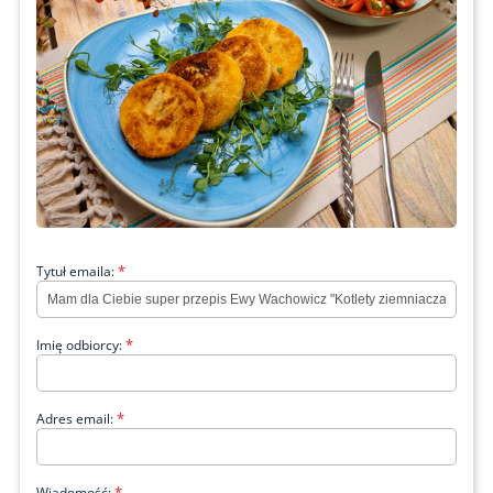
*
Tytuł emaila:
*
Imię odbiorcy:
*
Adres email:
*
Wiadomość: