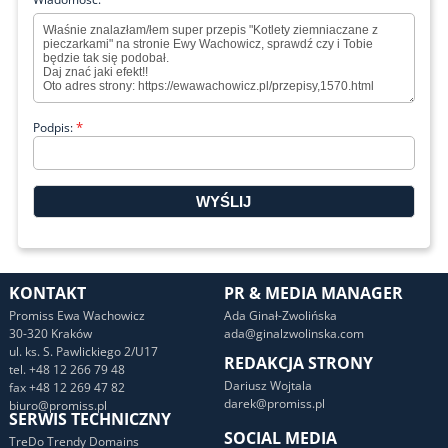
*
Podpis:
KONTAKT
PR & MEDIA MANAGER
Promiss Ewa Wachowicz
Ada Ginał-Zwolińska
30-320 Kraków
ada@ginalzwolinska.com
ul. ks. S. Pawlickiego 2/U17
REDAKCJA STRONY
tel. +48 12 266 79 48
Dariusz Wojtala
fax +48 12 269 47 82
darek@promiss.pl
biuro@promiss.pl
SERWIS TECHNICZNY
SOCIAL MEDIA
TreDo Trendy Domains