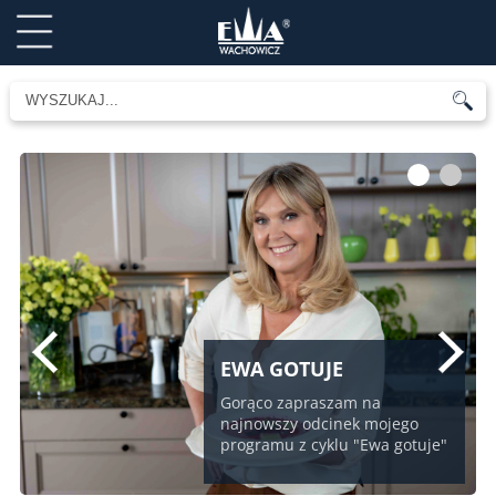
1
2
EWA GOTUJE
Gorąco zapraszam na
najnowszy odcinek mojego
programu z cyklu "Ewa gotuje"