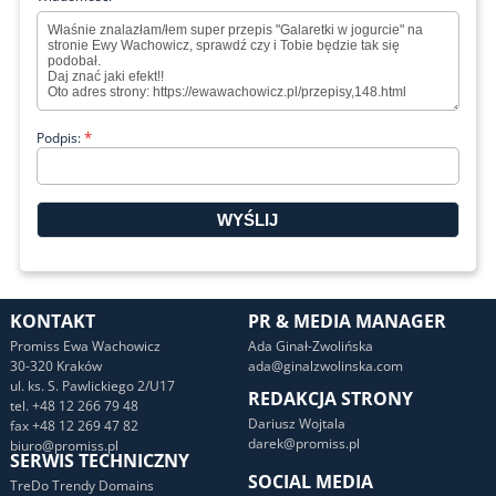
*
Podpis:
KONTAKT
PR & MEDIA MANAGER
Promiss Ewa Wachowicz
Ada Ginał-Zwolińska
30-320 Kraków
ada@ginalzwolinska.com
ul. ks. S. Pawlickiego 2/U17
REDAKCJA STRONY
tel. +48 12 266 79 48
Dariusz Wojtala
fax +48 12 269 47 82
darek@promiss.pl
biuro@promiss.pl
SERWIS TECHNICZNY
SOCIAL MEDIA
TreDo Trendy Domains