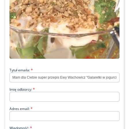
*
Tytuł emaila:
*
Imię odbiorcy:
*
Adres email:
*
Wiadomość: