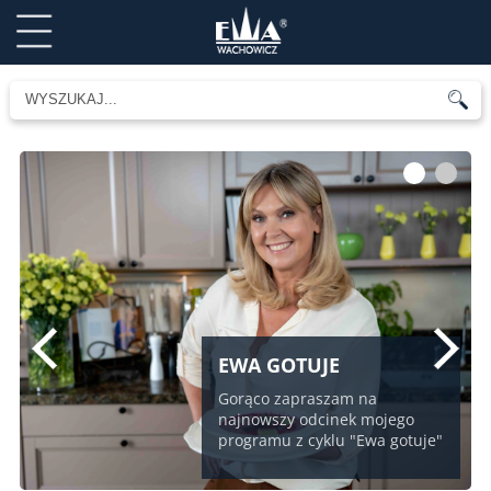
1
2
EWA GOTUJE
Gorąco zapraszam na
najnowszy odcinek mojego
programu z cyklu "Ewa gotuje"