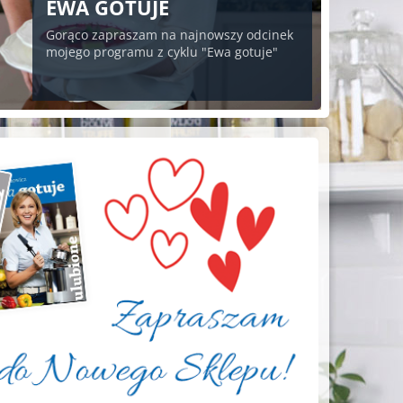
EWA GOTUJE
Gorąco zapraszam na najnowszy odcinek
mojego programu z cyklu "Ewa gotuje"