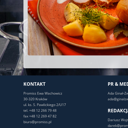
KONTAKT
PR & ME
Promiss Ewa Wachowicz
Ada Ginał-Z
30-320 Kraków
ada@ginalzw
ul. ks. S. Pawlickiego 2/U17
REDAKCJ
tel. +48 12 266 79 48
fax +48 12 269 47 82
Dariusz Wojt
biuro@promiss.pl
darek@promi