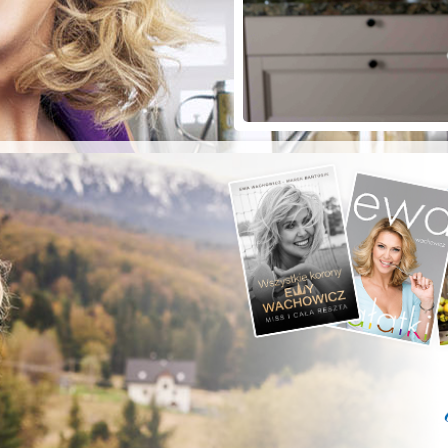
ZYSTE POD
RKĄ!
a grilla;-)