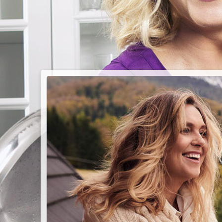
PIEC
CHMU
Przepisy n