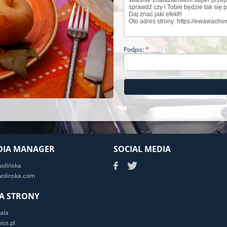
*
Podpis:
DIA MANAGER
SOCIAL MEDIA
wolińska
olinska.com
A STRONY
ala
ss.pl