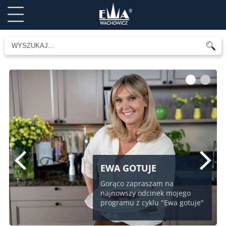
1
2
EWA GOTUJE
Gorąco zapraszam na
najnowszy odcinek mojego
programu z cyklu "Ewa gotuje"