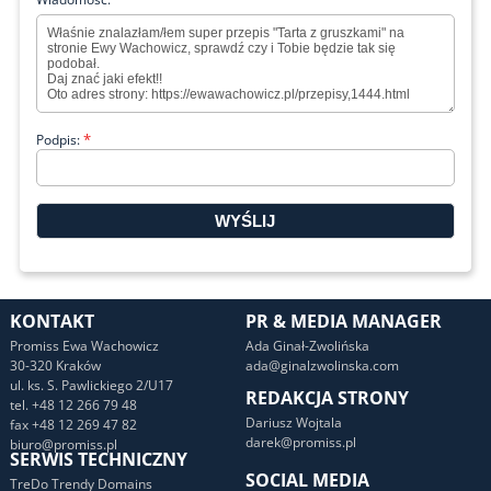
*
Podpis:
KONTAKT
PR & MEDIA MANAGER
Promiss Ewa Wachowicz
Ada Ginał-Zwolińska
30-320 Kraków
ada@ginalzwolinska.com
ul. ks. S. Pawlickiego 2/U17
REDAKCJA STRONY
tel. +48 12 266 79 48
Dariusz Wojtala
fax +48 12 269 47 82
darek@promiss.pl
biuro@promiss.pl
SERWIS TECHNICZNY
SOCIAL MEDIA
TreDo Trendy Domains