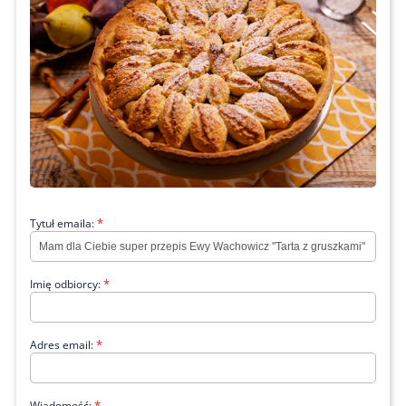
*
Tytuł emaila:
*
Imię odbiorcy:
*
Adres email:
*
Wiadomość: