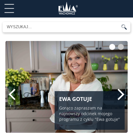
1
2
EWA GOTUJE
Gorąco zapraszam na
najnowszy odcinek mojego
programu z cyklu "Ewa gotuje"