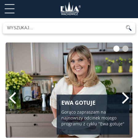
1
2
EWA GOTUJE
Gorąco zapraszam na
najnowszy odcinek mojego
programu z cyklu "Ewa gotuje"