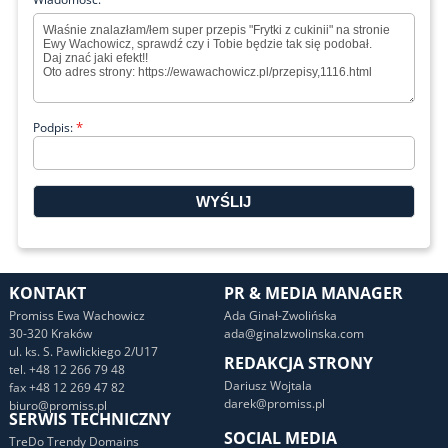
*
Podpis:
KONTAKT
PR & MEDIA MANAGER
Promiss Ewa Wachowicz
Ada Ginał-Zwolińska
30-320 Kraków
ada@ginalzwolinska.com
ul. ks. S. Pawlickiego 2/U17
REDAKCJA STRONY
tel. +48 12 266 79 48
Dariusz Wojtala
fax +48 12 269 47 82
darek@promiss.pl
biuro@promiss.pl
SERWIS TECHNICZNY
SOCIAL MEDIA
TreDo Trendy Domains