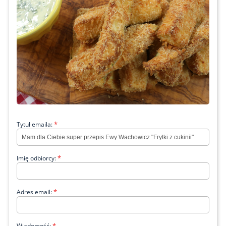
*
Tytuł emaila:
*
Imię odbiorcy:
*
Adres email:
*
Wiadomość: