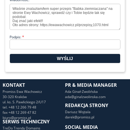
*
Podpis:
KONTAKT
PR & MEDIA MANAGER
Promiss Ewa Wachowicz
Ada Ginał-Zwolińska
30-320 Kraków
ada@ginalzwolinska.com
ul. ks. S. Pawlickiego 2/U17
REDAKCJA STRONY
tel. +48 12 266 79 48
Dariusz Wojtala
fax +48 12 269 47 82
darek@promiss.pl
biuro@promiss.pl
SERWIS TECHNICZNY
SOCIAL MEDIA
TreDo Trendy Domains