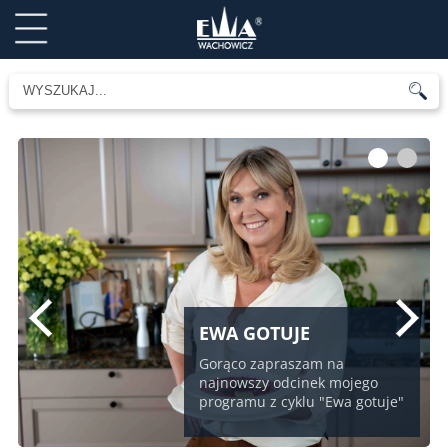
1
2
EWA GOTUJE
Gorąco zapraszam na
najnowszy odcinek mojego
programu z cyklu "Ewa gotuje"