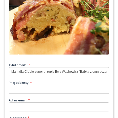
*
Tytuł emaila:
*
Imię odbiorcy:
*
Adres email:
*
Wiadomość: