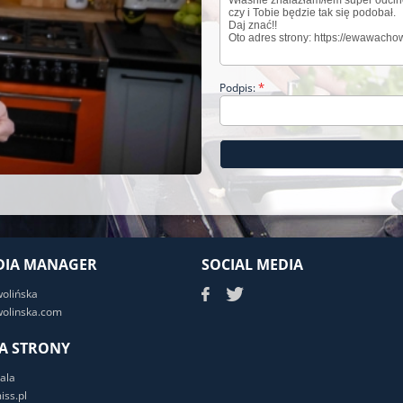
*
Podpis:
DIA MANAGER
SOCIAL MEDIA
wolińska
olinska.com
A STRONY
ala
ss.pl