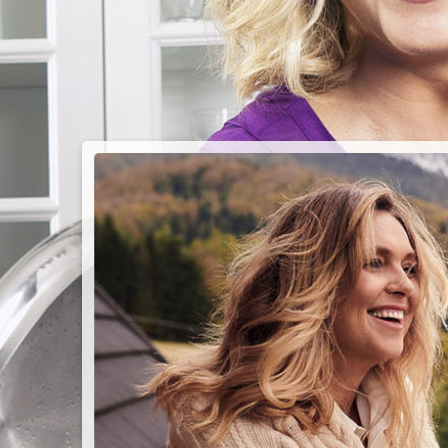
PIEC
CHMU
Przepisy n