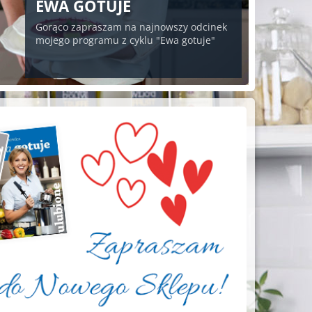
EWA GOTUJE
Gorąco zapraszam na najnowszy odcinek
mojego programu z cyklu "Ewa gotuje"