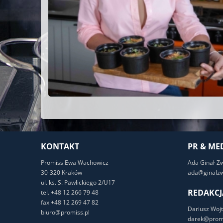
KONTAKT
PR & ME
Promiss Ewa Wachowicz
Ada Ginał-Z
30-320 Kraków
ada@ginalzw
ul. ks. S. Pawlickiego 2/U17
REDAKCJ
tel. +48 12 266 79 48
fax +48 12 269 47 82
Dariusz Wojt
biuro@promiss.pl
darek@promi