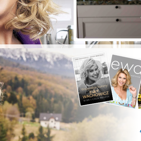
ZYSTE POD
RKĄ!
a grilla;-)