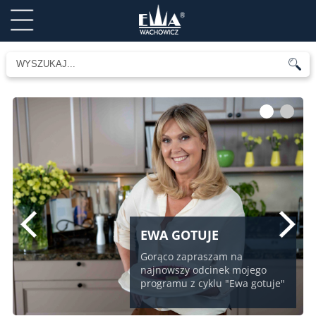
1
2
EWA GOTUJE
Gorąco zapraszam na
najnowszy odcinek mojego
programu z cyklu "Ewa gotuje"