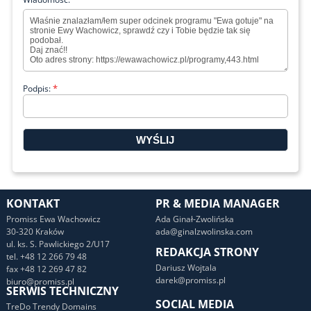
*
Podpis:
KONTAKT
PR & MEDIA MANAGER
Promiss Ewa Wachowicz
Ada Ginał-Zwolińska
30-320 Kraków
ada@ginalzwolinska.com
ul. ks. S. Pawlickiego 2/U17
REDAKCJA STRONY
tel. +48 12 266 79 48
Dariusz Wojtala
fax +48 12 269 47 82
darek@promiss.pl
biuro@promiss.pl
SERWIS TECHNICZNY
SOCIAL MEDIA
TreDo Trendy Domains