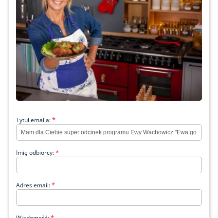
*
Tytuł emaila:
*
Imię odbiorcy:
*
Adres email:
*
Wiadomość: