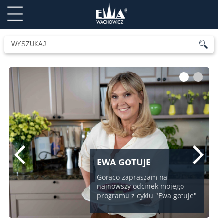
1
2
EWA GOTUJE
Gorąco zapraszam na
najnowszy odcinek mojego
programu z cyklu "Ewa gotuje"