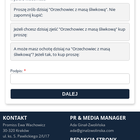
Proszę zrób dzisiaj "Orzechowiec z masą śliwkową". Nie
zapomnij kupić:
Jeżeli chcesz dzisiaj zjeść "Orzechowiec z masą śliwkową" kup
proszę:
A może masz ochotę dzisiaj na "Orzechowiec z masą
śliwkową"? Jeżeli tak, to kup proszę:
*
Podpis:
KONTAKT
PR & MEDIA MANAGER
Promiss Ewa Wachowicz
Ada Ginał-Zwolińska
30-320 Kraków
ada@ginalzwolinska.com
ul. ks. S. Pawlickiego 2/U17
REDAKCJA STRONY