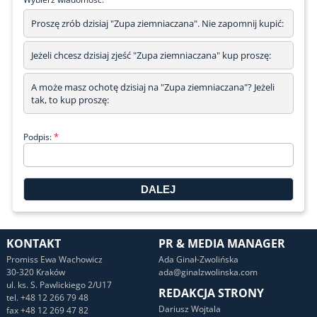
Proszę zrób dzisiaj "Zupa ziemniaczana". Nie zapomnij kupić:
Jeżeli chcesz dzisiaj zjeść "Zupa ziemniaczana" kup proszę:
A może masz ochotę dzisiaj na "Zupa ziemniaczana"? Jeżeli
tak, to kup proszę:
*
Podpis:
KONTAKT
PR & MEDIA MANAGER
Promiss Ewa Wachowicz
Ada Ginał-Zwolińska
30-320 Kraków
ada@ginalzwolinska.com
ul. ks. S. Pawlickiego 2/U17
REDAKCJA STRONY
tel. +48 12 266 79 48
Dariusz Wojtala
fax +48 12 269 47 82