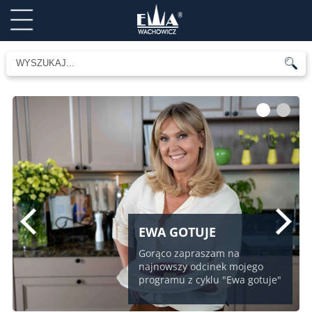
1
2
EWA GOTUJE
Gorąco zapraszam na
najnowszy odcinek mojego
programu z cyklu "Ewa gotuje"