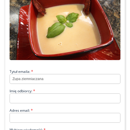
*
Tytuł emaila:
*
Imię odbiorcy:
*
Adres email:
*
Wybierz wiadomość: