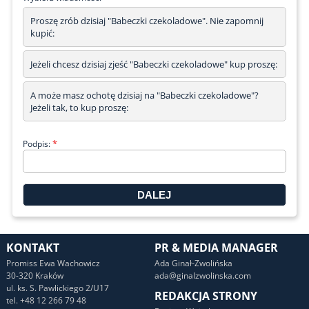
Proszę zrób dzisiaj "Babeczki czekoladowe". Nie zapomnij
kupić:
Jeżeli chcesz dzisiaj zjeść "Babeczki czekoladowe" kup proszę:
A może masz ochotę dzisiaj na "Babeczki czekoladowe"?
Jeżeli tak, to kup proszę:
*
Podpis:
KONTAKT
PR & MEDIA MANAGER
Promiss Ewa Wachowicz
Ada Ginał-Zwolińska
30-320 Kraków
ada@ginalzwolinska.com
ul. ks. S. Pawlickiego 2/U17
REDAKCJA STRONY
tel. +48 12 266 79 48