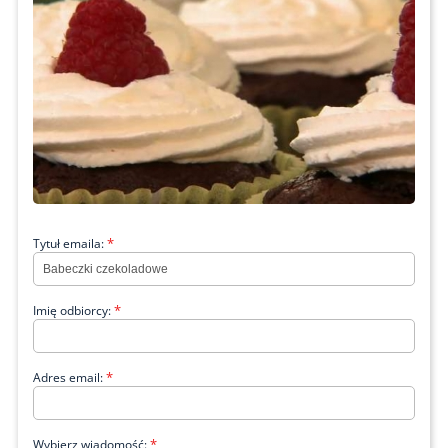
*
Tytuł emaila:
*
Imię odbiorcy:
*
Adres email:
*
Wybierz wiadomość: