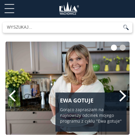
1
2
EWA GOTUJE
Gorąco zapraszam na
najnowszy odcinek mojego
programu z cyklu "Ewa gotuje"