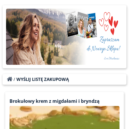
/
WYŚLIJ LISTĘ ZAKUPOWĄ
Brokułowy krem z migdałami i bryndzą