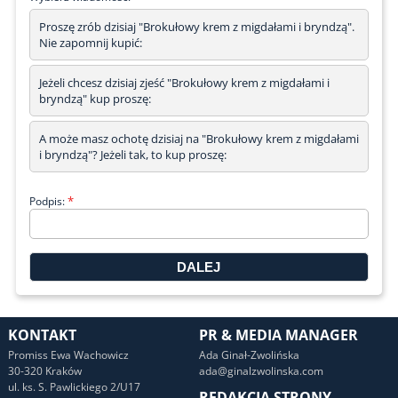
Proszę zrób dzisiaj "Brokułowy krem z migdałami i bryndzą".
Nie zapomnij kupić:
Jeżeli chcesz dzisiaj zjeść "Brokułowy krem z migdałami i
bryndzą" kup proszę:
A może masz ochotę dzisiaj na "Brokułowy krem z migdałami
i bryndzą"? Jeżeli tak, to kup proszę:
*
Podpis:
KONTAKT
PR & MEDIA MANAGER
Promiss Ewa Wachowicz
Ada Ginał-Zwolińska
30-320 Kraków
ada@ginalzwolinska.com
ul. ks. S. Pawlickiego 2/U17
REDAKCJA STRONY