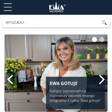
1
2
EWA GOTUJE
Gorąco zapraszam na
najnowszy odcinek mojego
programu z cyklu "Ewa gotuje"