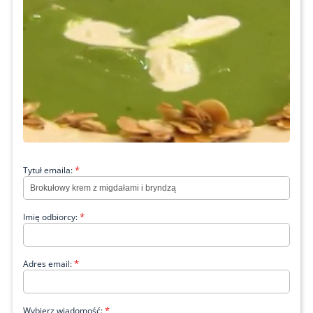
*
Tytuł emaila:
*
Imię odbiorcy:
*
Adres email:
*
Wybierz wiadomość: