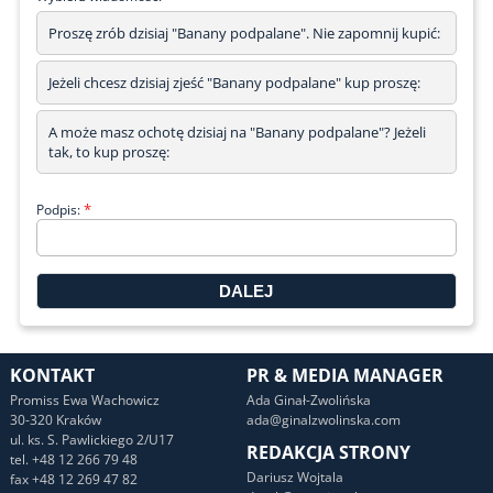
Proszę zrób dzisiaj "Banany podpalane". Nie zapomnij kupić:
Jeżeli chcesz dzisiaj zjeść "Banany podpalane" kup proszę:
A może masz ochotę dzisiaj na "Banany podpalane"? Jeżeli
tak, to kup proszę:
*
Podpis:
KONTAKT
PR & MEDIA MANAGER
Promiss Ewa Wachowicz
Ada Ginał-Zwolińska
30-320 Kraków
ada@ginalzwolinska.com
ul. ks. S. Pawlickiego 2/U17
REDAKCJA STRONY
tel. +48 12 266 79 48
Dariusz Wojtala
fax +48 12 269 47 82