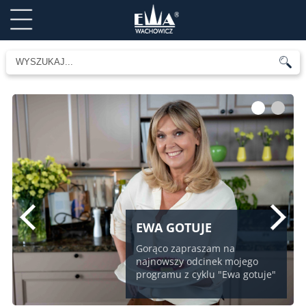
1
2
EWA GOTUJE
Gorąco zapraszam na
najnowszy odcinek mojego
programu z cyklu "Ewa gotuje"