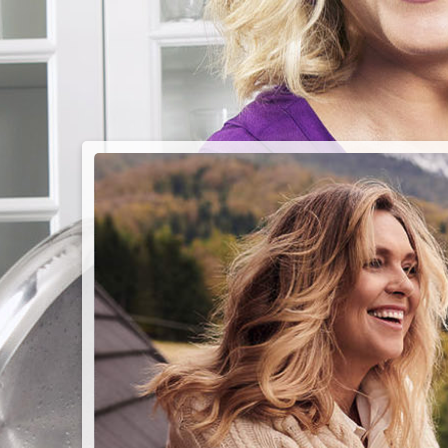
PIEC
CHMU
Przepisy n