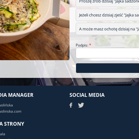
Proszę zrób dzisiaj "Jajka sadzon
Jeżeli chcesz dzisiaj zjeść "Jajka
A może masz ochotę dzisiaj na "Ja
*
Podpis:
DIA MANAGER
SOCIAL MEDIA
wolińska
olinska.com
A STRONY
ala