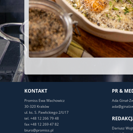
KONTAKT
PR & ME
Promiss Ewa Wachowicz
Ada Ginał-Z
30-320 Kraków
ada@ginalzw
ul. ks. S. Pawlickiego 2/U17
REDAKCJ
tel. +48 12 266 79 48
fax +48 12 269 47 82
Dariusz Wojt
biuro@promiss.pl