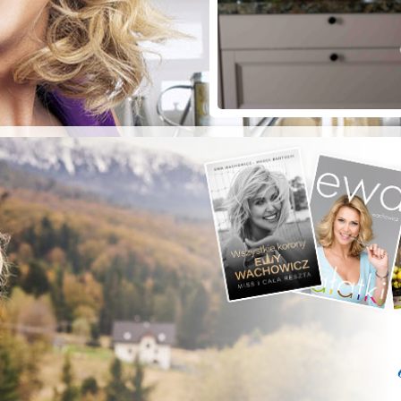
ZYSTE POD
RKĄ!
a grilla;-)