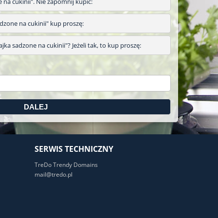
e na cukinii". Nie zapomnij kupić:
 sadzone na cukinii" kup proszę:
jka sadzone na cukinii"? Jeżeli tak, to kup proszę:
SERWIS TECHNICZNY
TreDo Trendy Domains
mail@tredo.pl