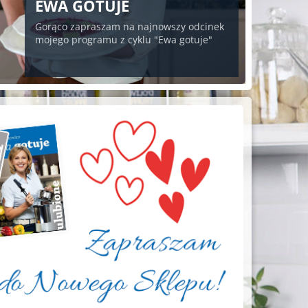
EWA GOTUJE
Gorąco zapraszam na najnowszy odcinek
mojego programu z cyklu "Ewa gotuje"