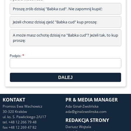
Proszę zrób dzisiaj "Babka cud". Nie zapomnij kupić:
Jeżeli chcesz dzisiaj zjeść "Babka cud" kup proszę:
A może masz ochotę dzisiaj na "Babka cud"? Jeżeli tak, to kup
proszę:
*
Podpis:
KONTAKT
PR & MEDIA MANAGER
Promiss Ewa Wachowicz
Ada Ginał-Zwolińska
30-320 Kraków
ada@ginalzwolinska.com
ul. ks. S. Pawlickiego 2/U17
REDAKCJA STRONY
tel. +48 12 266 79 48
Dariusz Wojtala
fax +48 12 269 47 82