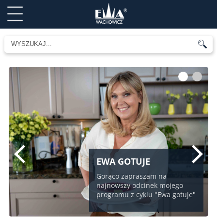
1
2
EWA GOTUJE
Gorąco zapraszam na
najnowszy odcinek mojego
programu z cyklu "Ewa gotuje"