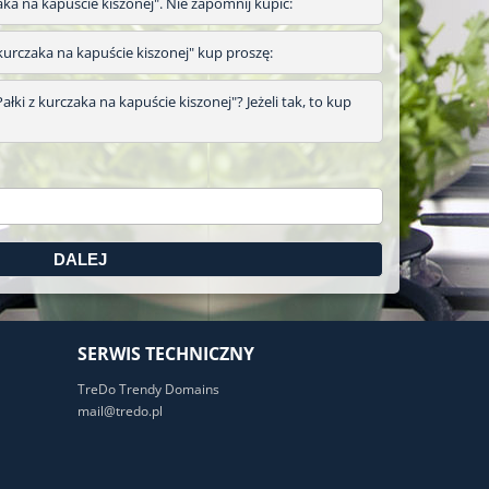
zaka na kapuście kiszonej". Nie zapomnij kupić:
 z kurczaka na kapuście kiszonej" kup proszę:
łki z kurczaka na kapuście kiszonej"? Jeżeli tak, to kup
SERWIS TECHNICZNY
TreDo Trendy Domains
mail@tredo.pl