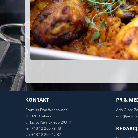
KONTAKT
PR & ME
Promiss Ewa Wachowicz
Ada Ginał-Z
30-320 Kraków
ada@ginalzw
ul. ks. S. Pawlickiego 2/U17
REDAKCJ
tel. +48 12 266 79 48
fax +48 12 269 47 82