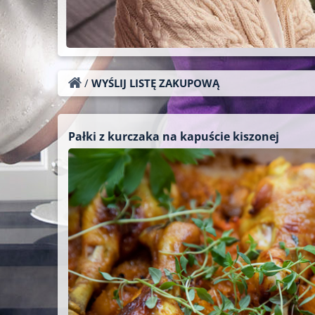
/
WYŚLIJ LISTĘ ZAKUPOWĄ
Pałki z kurczaka na kapuście kiszonej