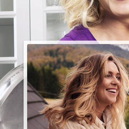
PIEC
CHMU
Przepisy n