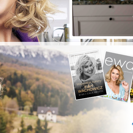
ZYSTE POD
RKĄ!
a grilla;-)