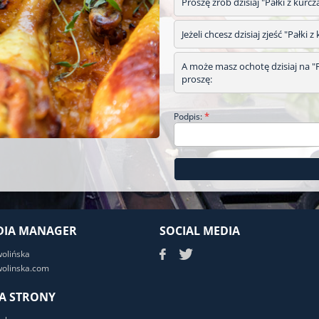
Proszę zrób dzisiaj "Pałki z kurc
Jeżeli chcesz dzisiaj zjeść "Pałki
A może masz ochotę dzisiaj na "Pa
proszę:
*
Podpis:
DIA MANAGER
SOCIAL MEDIA
wolińska
olinska.com
A STRONY