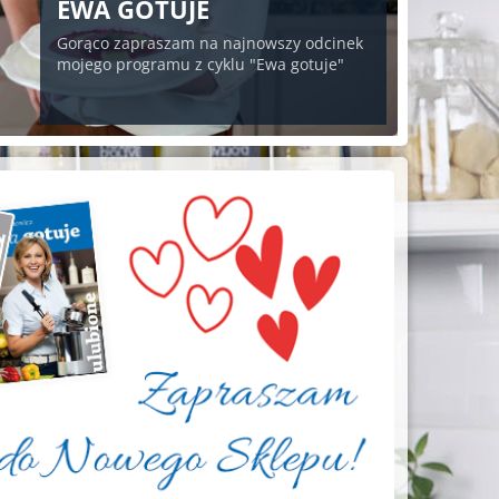
EWA GOTUJE
Gorąco zapraszam na najnowszy odcinek
mojego programu z cyklu "Ewa gotuje"