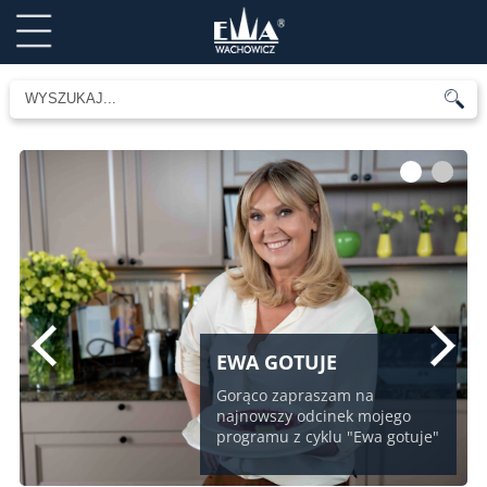
1
2
EWA GOTUJE
Gorąco zapraszam na
najnowszy odcinek mojego
programu z cyklu "Ewa gotuje"