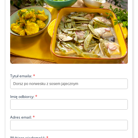
*
Tytuł emaila:
*
Imię odbiorcy:
*
Adres email:
*
Wybierz wiadomość: