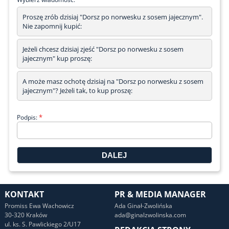
Proszę zrób dzisiaj "Dorsz po norwesku z sosem jajecznym".
Nie zapomnij kupić:
Jeżeli chcesz dzisiaj zjeść "Dorsz po norwesku z sosem
jajecznym" kup proszę:
A może masz ochotę dzisiaj na "Dorsz po norwesku z sosem
jajecznym"? Jeżeli tak, to kup proszę:
*
Podpis:
KONTAKT
PR & MEDIA MANAGER
Promiss Ewa Wachowicz
Ada Ginał-Zwolińska
30-320 Kraków
ada@ginalzwolinska.com
ul. ks. S. Pawlickiego 2/U17