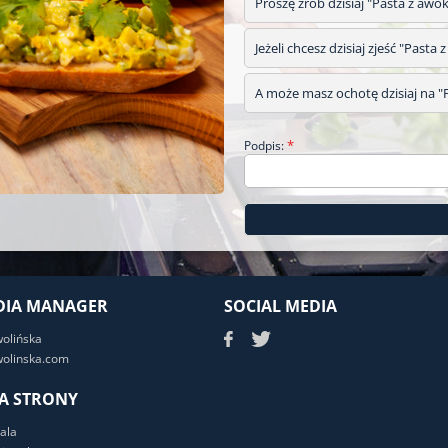
Proszę zrób dzisiaj "Pasta z awo
Jeżeli chcesz dzisiaj zjeść "Past
A może masz ochotę dzisiaj na "P
*
Podpis:
DIA MANAGER
SOCIAL MEDIA
wolińska
olinska.com
A STRONY
ala