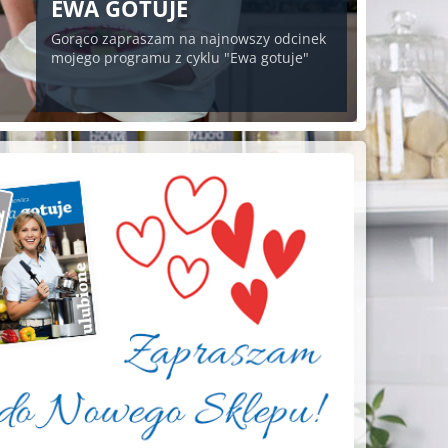
EWA GOTUJE
Gorąco zapraszam na najnowszy odcinek
mojego programu z cyklu "Ewa gotuje"