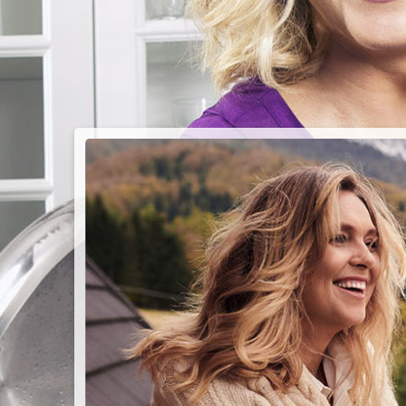
PIEC
CHMU
Przepisy n