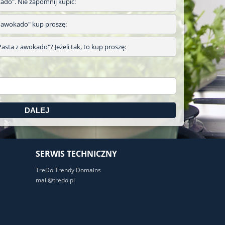
kado". Nie zapomnij kupić:
a z awokado" kup proszę:
asta z awokado"? Jeżeli tak, to kup proszę:
SERWIS TECHNICZNY
TreDo Trendy Domains
mail@tredo.pl