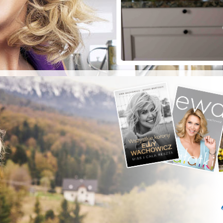
ZYSTE POD
RKĄ!
a grilla;-)