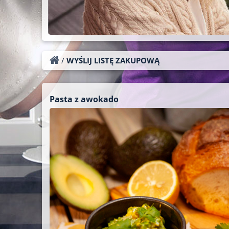
/
WYŚLIJ LISTĘ ZAKUPOWĄ
Pasta z awokado