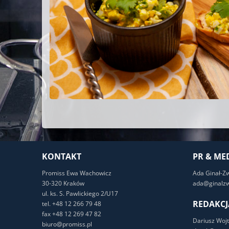
KONTAKT
PR & ME
Promiss Ewa Wachowicz
Ada Ginał-Z
30-320 Kraków
ada@ginalzw
ul. ks. S. Pawlickiego 2/U17
REDAKCJ
tel. +48 12 266 79 48
fax +48 12 269 47 82
Dariusz Wojt
biuro@promiss.pl