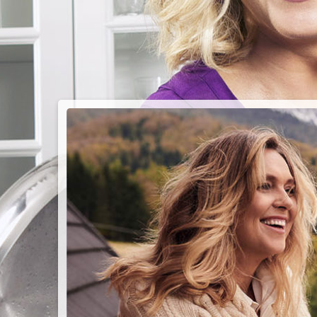
PIEC
CHMU
Przepisy n