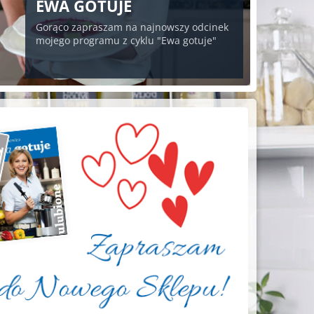
EWA GOTUJE
Gorąco zapraszam na najnowszy odcinek
mojego programu z cyklu "Ewa gotuje"