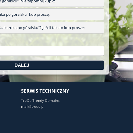
o góralsku". Nie zapomnij kupić:
szuka po góralsku" kup proszę:
zakszuka po góralsku"? Jeżeli tak, to kup proszę:
SERWIS TECHNICZNY
TreDo Trendy Domains
mail@tredo.pl