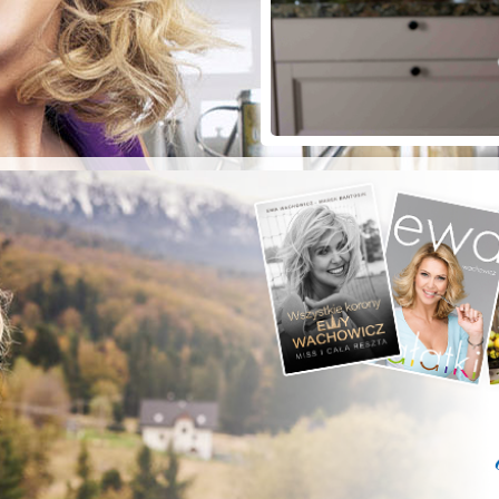
ZYSTE POD
RKĄ!
a grilla;-)