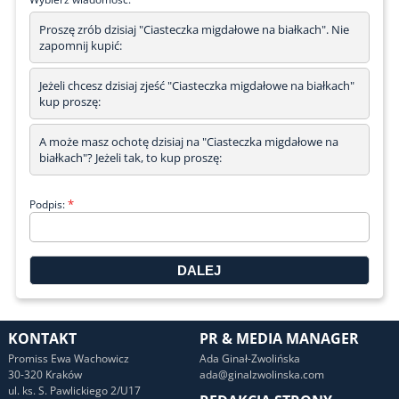
Proszę zrób dzisiaj "Ciasteczka migdałowe na białkach". Nie
zapomnij kupić:
Jeżeli chcesz dzisiaj zjeść "Ciasteczka migdałowe na białkach"
kup proszę:
A może masz ochotę dzisiaj na "Ciasteczka migdałowe na
białkach"? Jeżeli tak, to kup proszę:
*
Podpis:
KONTAKT
PR & MEDIA MANAGER
Promiss Ewa Wachowicz
Ada Ginał-Zwolińska
30-320 Kraków
ada@ginalzwolinska.com
ul. ks. S. Pawlickiego 2/U17