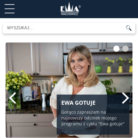
1
2
EWA GOTUJE
Gorąco zapraszam na
najnowszy odcinek mojego
programu z cyklu "Ewa gotuje"