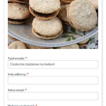
*
Tytuł emaila:
*
Imię odbiorcy:
*
Adres email:
*
Wybierz wiadomość: