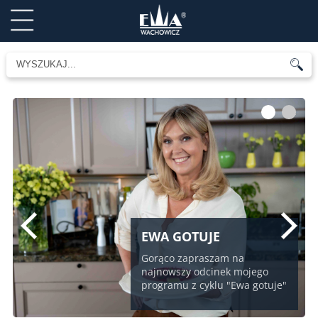
1
2
EWA GOTUJE
Gorąco zapraszam na
najnowszy odcinek mojego
programu z cyklu "Ewa gotuje"