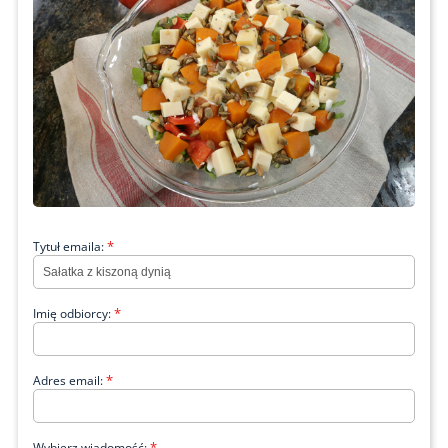
*
Tytuł emaila:
*
Imię odbiorcy:
*
Adres email:
*
Wybierz wiadomość: