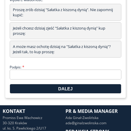
Proszę zrób dzisiaj "Sałatka z kiszoną dynią". Nie zapomnij
kupić:
Jeżeli chcesz dzisiaj zjeść "Sałatka z kiszoną dynią" kup
proszę:
A może masz ochotę dzisiaj na "Sałatka z kiszoną dynią"?
Jeżeli tak, to kup proszę:
*
Podpis:
KONTAKT
PR & MEDIA MANAGER
Promiss Ewa Wachowicz
Ada Ginał-Zwolińska
30-320 Kraków
ada@ginalzwolinska.com
ul. ks. S. Pawlickiego 2/U17