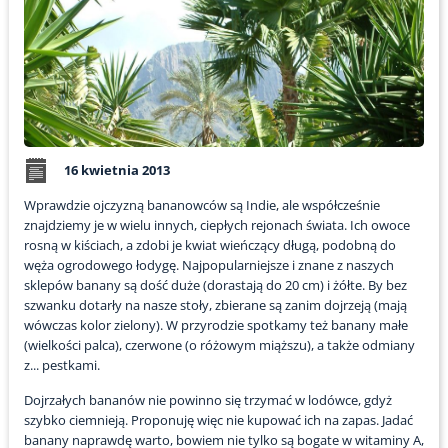
16 kwietnia 2013
Wprawdzie ojczyzną bananowców są Indie, ale współcześnie
znajdziemy je w wielu innych, ciepłych rejonach świata. Ich owoce
rosną w kiściach, a zdobi je kwiat wieńczący długą, podobną do
węża ogrodowego łodygę. Najpopularniejsze i znane z naszych
sklepów banany są dość duże (dorastają do 20 cm) i żółte. By bez
szwanku dotarły na nasze stoły, zbierane są zanim dojrzeją (mają
wówczas kolor zielony). W przyrodzie spotkamy też banany małe
(wielkości palca), czerwone (o różowym miąższu), a także odmiany
z... pestkami.
Dojrzałych bananów nie powinno się trzymać w lodówce, gdyż
szybko ciemnieją. Proponuję więc nie kupować ich na zapas. Jadać
banany naprawdę warto, bowiem nie tylko są bogate w witaminy A,