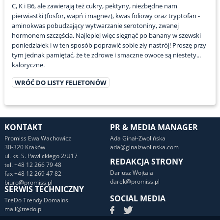
C, K i B6, ale zawierają też cukry, pektyny, niezbędne nam
pierwiastki (fosfor, wapń i magnez), kwas foliowy oraz tryptofan -
aminokwas pobudzający wytwarzanie serotoniny, zwanej
hormonem szczęścia. Najlepiej więc sięgnąć po banany w szewski
poniedziałek i w ten sposób poprawić sobie zły nastrój! Proszę przy
tym jednak pamiętać, że te zdrowe i smaczne owoce są niestety...
kaloryczne.
WRÓĆ DO LISTY FELIETONÓW
KONTAKT
PR & MEDIA MANAGER
Promiss Ewa Wachowicz
Ada Ginał-Zwolińska
30-320 Kraków
ada@ginalzwolinska.com
ul. ks. S. Pawlickiego 2/U17
REDAKCJA STRONY
tel. +48 12 266 79 48
Dariusz Wojtala
fax +48 12 269 47 82
darek@promiss.pl
biuro@promiss.pl
SERWIS TECHNICZNY
SOCIAL MEDIA
TreDo Trendy Domains
mail@tredo.pl