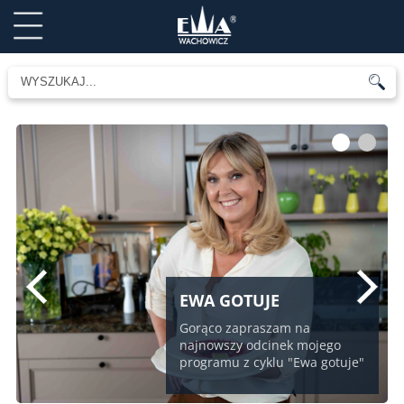
1
2
EWA GOTUJE
Gorąco zapraszam na
najnowszy odcinek mojego
programu z cyklu "Ewa gotuje"