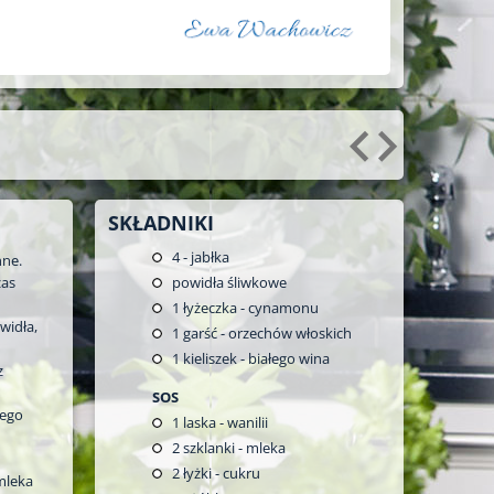
SKŁADNIKI
4
- jabłka
nne.
zas
powidła śliwkowe
1
łyżeczka - cynamonu
widła,
1
garść - orzechów włoskich
1
kieliszek - białego wina
z
SOS
łego
1
laska - wanilii
2
szklanki - mleka
2
łyżki - cukru
mleka