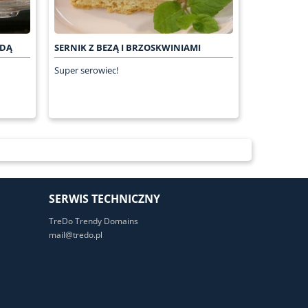
ADĄ
SERNIK Z BEZĄ I BRZOSKWINIAMI
Super serowiec!
SERWIS TECHNICZNY
TreDo Trendy Domains
mail@tredo.pl