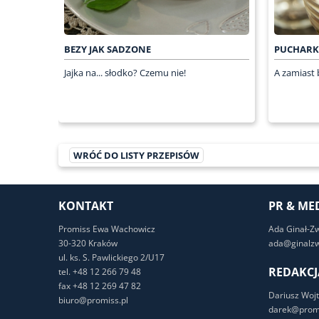
BEZY JAK SADZONE
PUCHARKI
Jajka na... słodko? Czemu nie!
A zamiast 
WRÓĆ DO LISTY PRZEPISÓW
KONTAKT
PR & ME
Promiss Ewa Wachowicz
Ada Ginał-Z
30-320 Kraków
ada@ginalzw
ul. ks. S. Pawlickiego 2/U17
REDAKCJ
tel. +48 12 266 79 48
fax +48 12 269 47 82
Dariusz Wojt
biuro@promiss.pl
darek@promi