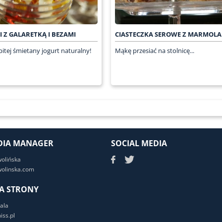
 Z GALARETKĄ I BEZAMI
CIASTECZKA SEROWE Z MARMOL
bitej śmietany jogurt naturalny!
Mąkę przesiać na stolnicę...
DIA MANAGER
SOCIAL MEDIA
wolińska
olinska.com
A STRONY
ala
ss.pl