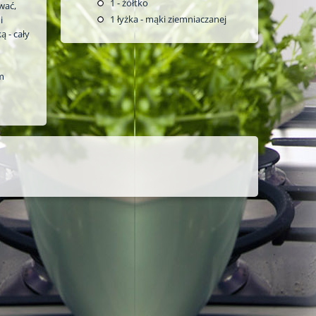
1
- żółtko
ować,
1
łyżka - mąki ziemniaczanej
i
 - cały
em