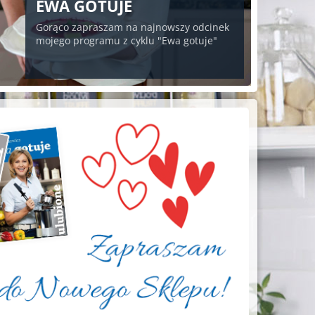
EWA GOTUJE
Gorąco zapraszam na najnowszy odcinek
mojego programu z cyklu "Ewa gotuje"