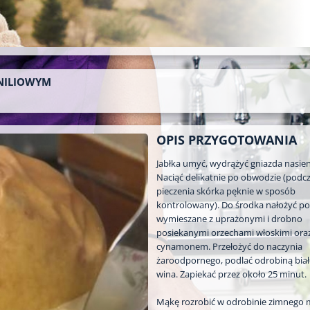
ANILIOWYM
OPIS PRZYGOTOWANIA
Jabłka umyć, wydrążyć gniazda nasie
Naciąć delikatnie po obwodzie (podc
pieczenia skórka pęknie w sposób
kontrolowany). Do środka nałożyć po
wymieszane z uprażonymi i drobno
posiekanymi orzechami włoskimi ora
cynamonem. Przełożyć do naczynia
żaroodpornego, podlać odrobiną bia
wina. Zapiekać przez około 25 minut.
Mąkę rozrobić w odrobinie zimnego 