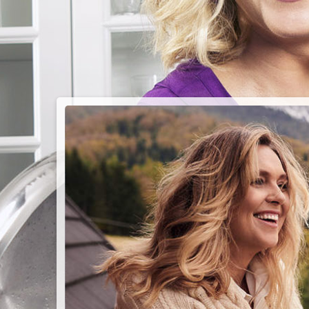
PIEC
CHMU
Przepisy n