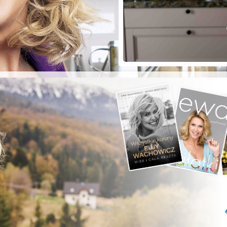
ZYSTE POD
RKĄ!
a grilla;-)