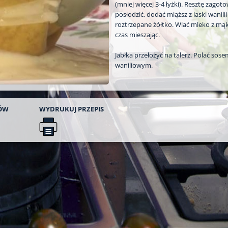
(mniej więcej 3-4 łyżki). Resztę zagot
posłodzić, dodać miąższ z laski wanilii 
roztrzepane żółtko. Wlać mleko z mąką
czas mieszając.
Jabłka przełożyć na talerz. Polać sos
waniliowym.
ÓW
WYDRUKUJ
PRZEPIS