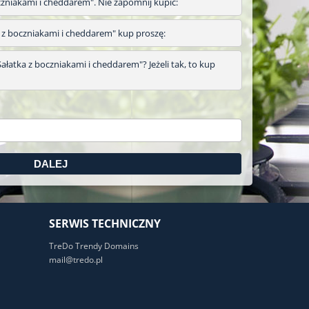
oczniakami i cheddarem". Nie zapomnij kupić:
tka z boczniakami i cheddarem" kup proszę:
ałatka z boczniakami i cheddarem"? Jeżeli tak, to kup
SERWIS TECHNICZNY
TreDo Trendy Domains
mail@tredo.pl