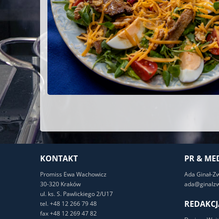
KONTAKT
PR & ME
Promiss Ewa Wachowicz
Ada Ginał-Z
30-320 Kraków
ada@ginalzw
ul. ks. S. Pawlickiego 2/U17
REDAKCJ
tel. +48 12 266 79 48
fax +48 12 269 47 82