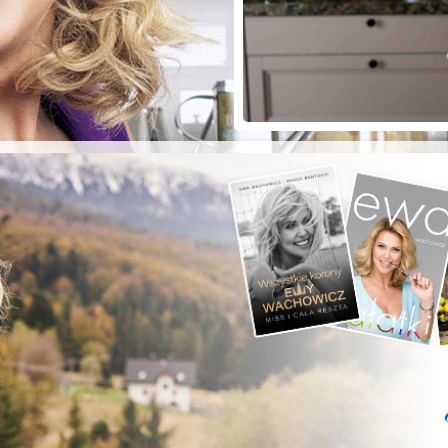
ZYSTE POD
RKĄ!
a grilla;-)