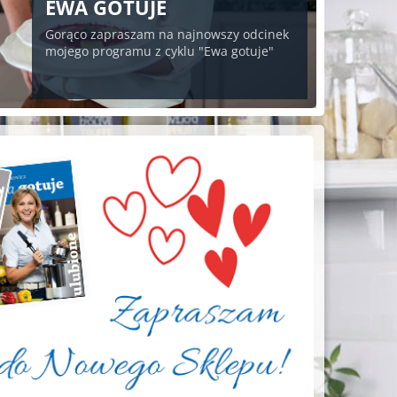
EWA GOTUJE
Gorąco zapraszam na najnowszy odcinek
mojego programu z cyklu "Ewa gotuje"