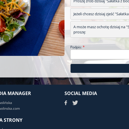
Proszę zrób dzisiaj "Sałatka z b
Jeżeli chcesz dzisiaj zjeść "Sała
A może masz ochotę dzisiaj na "S
proszę:
*
Podpis:
DIA MANAGER
SOCIAL MEDIA
wolińska
olinska.com
A STRONY