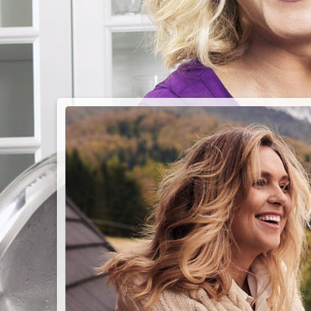
PIEC
CHMU
Przepisy n