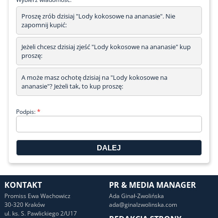
Proszę zrób dzisiaj "Lody kokosowe na ananasie". Nie
zapomnij kupić:
Jeżeli chcesz dzisiaj zjeść "Lody kokosowe na ananasie" kup
proszę:
A może masz ochotę dzisiaj na "Lody kokosowe na
ananasie"? Jeżeli tak, to kup proszę:
*
Podpis:
KONTAKT
PR & MEDIA MANAGER
Promiss Ewa Wachowicz
Ada Ginał-Zwolińska
30-320 Kraków
ada@ginalzwolinska.com
ul. ks. S. Pawlickiego 2/U17