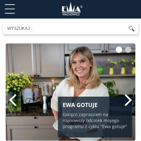
1
2
EWA GOTUJE
Gorąco zapraszam na
najnowszy odcinek mojego
programu z cyklu "Ewa gotuje"