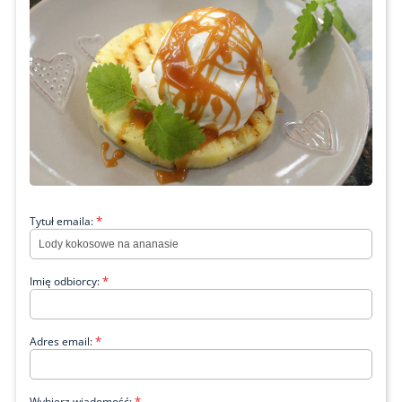
*
Tytuł emaila:
*
Imię odbiorcy:
*
Adres email:
*
Wybierz wiadomość: