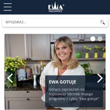
1
2
EWA GOTUJE
Gorąco zapraszam na
najnowszy odcinek mojego
programu z cyklu "Ewa gotuje"