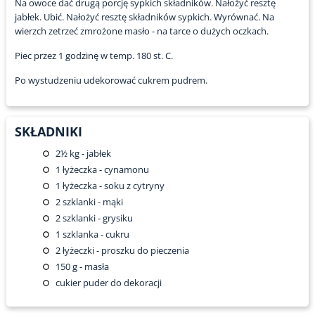
Na owoce dać drugą porcję sypkich składników. Nałożyć resztę
jabłek. Ubić. Nałożyć resztę składników sypkich. Wyrównać. Na
wierzch zetrzeć zmrożone masło - na tarce o dużych oczkach.
Piec przez 1 godzinę w temp. 180 st. C.
Po wystudzeniu udekorować cukrem pudrem.
SKŁADNIKI
2½
kg - jabłek
1
łyżeczka - cynamonu
1
łyżeczka - soku z cytryny
2
szklanki - mąki
2
szklanki - grysiku
1
szklanka - cukru
2
łyżeczki - proszku do pieczenia
150
g - masła
cukier puder do dekoracji