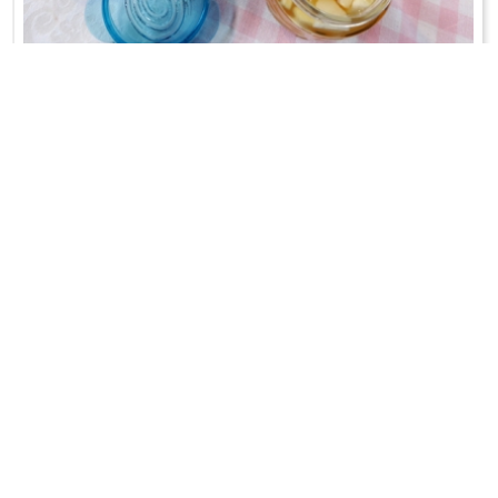
GALARETKA Z CYDRU
Zamiast trunku!
WRÓĆ DO LISTY PRZEPISÓW
KONTAKT
PR & MEDIA MANAGER
Promiss Ewa Wachowicz
Ada Ginał-Zwolińska
30-320 Kraków
ada@ginalzwolinska.com
ul. ks. S. Pawlickiego 2/U17
REDAKCJA STRONY
tel. +48 12 266 79 48
Dariusz Wojtala
fax +48 12 269 47 82
darek@promiss.pl
biuro@promiss.pl
SERWIS TECHNICZNY
SOCIAL MEDIA
TreDo Trendy Domains
mail@tredo.pl