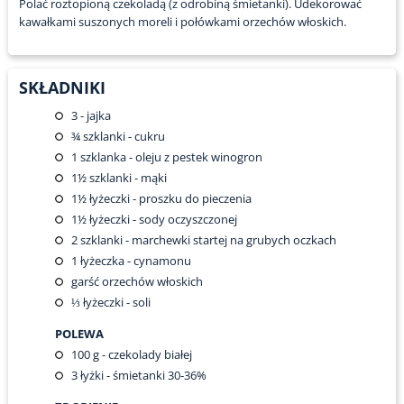
Polać roztopioną czekoladą (z odrobiną śmietanki). Udekorować
kawałkami suszonych moreli i połówkami orzechów włoskich.
SKŁADNIKI
3
- jajka
¾
szklanki - cukru
1
szklanka - oleju z pestek winogron
1½
szklanki - mąki
1½
łyżeczki - proszku do pieczenia
1½
łyżeczki - sody oczyszczonej
2
szklanki - marchewki startej na grubych oczkach
1
łyżeczka - cynamonu
garść orzechów włoskich
⅓
łyżeczki - soli
POLEWA
100
g - czekolady białej
3
łyżki - śmietanki 30-36%