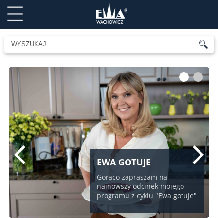
1
2
EWA GOTUJE
Gorąco zapraszam na
najnowszy odcinek mojego
programu z cyklu "Ewa gotuje"